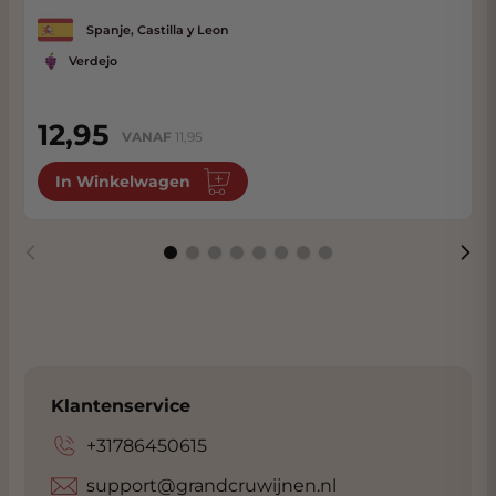
Binnen de muren van dit oude stadje
Spanje, Castilla y Leon
hebben Belondrade en Lurton gekozen voor
modern wijn maken.
Verdejo
12,95
VANAF
11,95
In Winkelwagen
Klantenservice
+31786450615
support@grandcruwijnen.nl