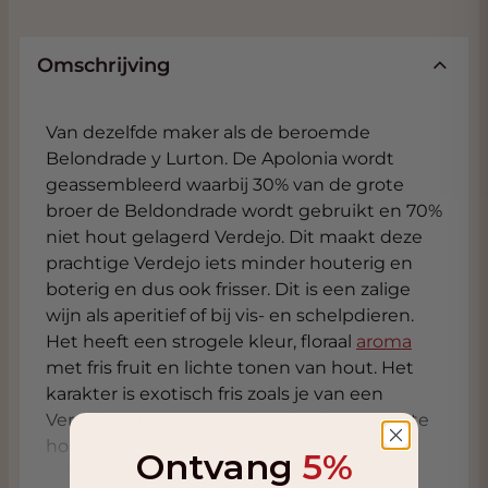
Omschrijving
Van dezelfde maker als de beroemde
Belondrade y Lurton. De Apolonia wordt
geassembleerd waarbij 30% van de grote
broer de Beldondrade wordt gebruikt en 70%
niet hout gelagerd Verdejo. Dit maakt deze
prachtige Verdejo iets minder houterig en
boterig en dus ook frisser. Dit is een zalige
wijn als aperitief of bij vis- en schelpdieren.
Het heeft een strogele kleur, floraal
aroma
met fris fruit en lichte tonen van hout. Het
karakter is exotisch fris zoals je van een
Verdejo verwacht met, heel fraai, een zachte
houttoon die de wijn power geeft. Bij deze
Ontvang
5%
wijn heeft men er net zoals bij de
Ossian