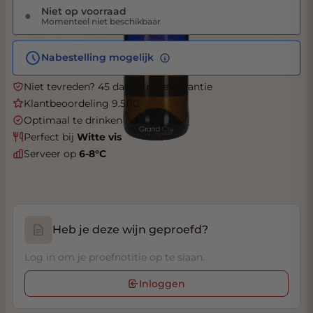
Niet op voorraad
●
Momenteel niet beschikbaar
Nabestelling mogelijk
Niet tevreden? 45 dagen proefgarantie
Klantbeoordeling 9.5/10
Optimaal te drinken nu
Perfect bij
Witte vis
Serveer op
6-8°C
Heb je deze wijn geproefd?
Log in om je proefnotitie op te slaan.
Inloggen