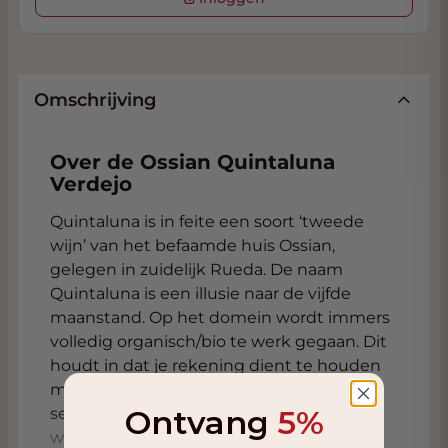
Omschrijving
Over de Ossian Quintaluna
Verdejo
Quintaluna is in feite een soort ‘tweede
wijn’ van het befaamde huis Ossian,
gelegen in zuidelijk Rueda. De naam
Quintaluna is een illusie naar de vijfde
maanstand. Op het domein wordt immers
volledig organisch/bio te werk gegaan. Dit
houdt in dat je rekening dient te houden
met de maanstanden. Een rigoureuze
Ontvang
5%
selectie in het méér dan 150 jaar oude
wijngaarden resulteert in een kleine