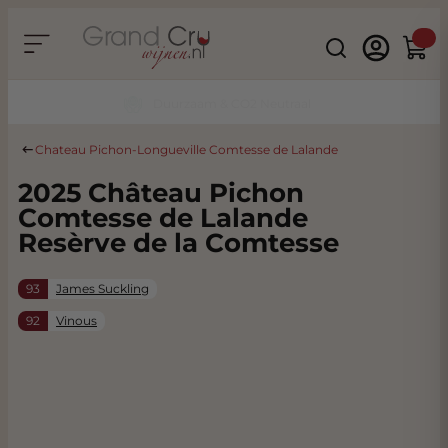
Ga naar de inhoud
Search
Winke
Duurzaam & CO2 Neutraal
Chateau Pichon-Longueville Comtesse de Lalande
2025 Château Pichon
Comtesse de Lalande
Resèrve de la Comtesse
93
James Suckling
92
Vinous