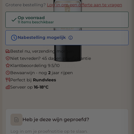
Grotere bestelling?
Log in om een offerte aan te vragen
Op voorraad
11 items beschikbaar
Nabestelling mogelijk
Bestel nu, verzending morgen
Niet tevreden? 45 dagen proefgarantie
Klantbeoordeling 9.5/10
Bewaarwijn - nog
2
jaar rijpen
Perfect bij
Rundvlees
Serveer op
16-18°C
Heb je deze wijn geproefd?
Log in om je proefnotitie op te slaan.