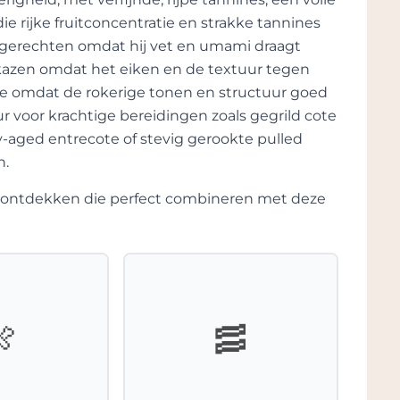
t duidelijk aan diepte met lucht. Rijpe
ie rijke fruitconcentratie en strakke tannines
orden aangevuld door viooltjes, gedroogde
amsgerechten omdat hij vet en umami draagt
deze jaargang opvallend aanwezig zijn.
e kazen omdat het eiken en de textuur tegen
derhout, fijne kruiden, cacao,
cue omdat de rokerige tonen en structuur goed
ur voor krachtige bereidingen zoals gegrild cote
ing tussen romigheid en precisie. De Merlot
-aged entrecote of stevig gerookte pulled
ur, terwijl Cabernet Franc en Cabernet
n.
chting. De tannines zijn compact, verfijnd en
 opbrengsten en concentratie voelt de wijn
te ontdekken die perfect combineren met deze
 middenpalet, ondersteund door een
 richting de finale.
elijk opvallend elegant. Verschillende
le tonen, donkere vruchten en een bijna
h duidelijk in het glas en laat steeds meer
🍖
🥓
ruiden, mokka en licht geroosterde
es, waarbij viooltjes, donkere bessen en een
blijven hangen.