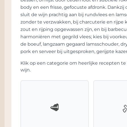
De neus opent eerst wat ingetogen, maar win
body en een frisse, gefocuste afdronk. Dankzij d
zwarte kersen, cassis en donker bosfruit w
sluit de wijn prachtig aan bij rundvlees en l
bloemen en subtiele florale nuances die in 
zonder te verzwakken, bij charcuterie en rijp
Daarachter verschijnen tonen van grafiet, ce
zout en rijping opgewassen zijn, en bij barbe
sinaasappelzeste en een lichte truffeltoets.
harmoniëren met gegrild vlees; kies bij voorke
Wat deze 2025 bijzonder maakt, is de spann
de boeuf, langzaam gegaard lamsschouder, dry
geeft een ronde, bijna fluweelachtige textu
pork en serveer bij uitgesproken, gerijpte kaze
Sauvignon zorgen voor lengte, frisheid en ri
poederachtig van textuur. Ondanks de lage
Klik op een categorie om heerlijke recepten 
nooit zwaar aan. Er zit veel energie in het
wijn.
opvallende mineraliteit en subtiele ziltigheid
De structuur is klassiek en serieus, maar teg
proevers benoemen de combinatie van flora
krijtachtige precisie. De wijn ontwikkelt zic
🥩
lagen zien, met nuances van zwarte olijf, k
specerijen. De afdronk is lang, fris en preci
lichte toets van bloedsinaasappel nog lang 