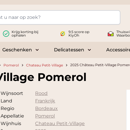
Krijg korting bij
9.5 score op
Thuiswi
ophalen
KiyOh
Waarbo
Geschenken
Delicatessen
Accessoir
 submenu for Wijnen
Toggle submenu for Geschenken
Toggle submenu fo
2025 Château Petit-Village Pomer
Pomerol
Chateau Petit-Village
Village Pomerol
Wijnsoort
Rood
Land
Frankrijk
Regio
Bordeaux
Appellatie
Pomerol
Wijnhuis
Chateau Petit-Village