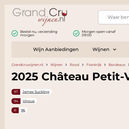
Ga naar de inhoud
Bestel nu, verzending
Morgen open vanaf
morgen
09:00
Wijn Aanbiedingen
Wijnen
Toggle
Grandcruwijnen.nl
Wijnen
Rood
Frankrijk
Bordeaux
2025 Château Petit-
97
James Suckling
94
Vinous
R
96