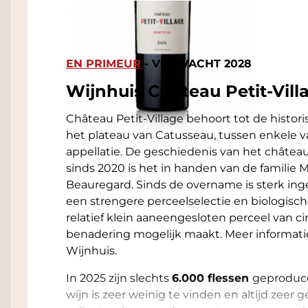
Omschrijving
EN PRIMEUR
- VERWACHT 2028
Wijnhuis Château Petit-Vill
Château Petit-Village behoort tot de histor
het plateau van Catusseau, tussen enkele
appellatie. De geschiedenis van het châtea
sinds 2020 is het in handen van de familie
Beauregard. Sinds de overname is sterk ing
een strengere perceelselectie en biologis
relatief klein aaneengesloten perceel van c
benadering mogelijk maakt. Meer informatie 
Wijnhuis.
In 2025 zijn slechts
6.000 flessen
geproducee
wijn is zeer weinig te vinden en altijd zeer 