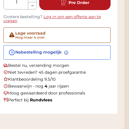
Pre Order
Grotere bestelling?
Log in om een offerte aan te
vragen
Lage voorraad
Nog maar 4 over
Nabestelling mogelijk
Bestel nu, verzending morgen
Niet tevreden? 45 dagen proefgarantie
Klantbeoordeling 9.5/10
Bewaarwijn - nog
4
jaar rijpen
Hoog gewaardeerd door professionals
Perfect bij
Rundvlees