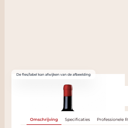
De fles/label kan afwijken van de afbeelding
Heb je deze wijn geproefd?
Log in om je proefnotitie op te slaan.
Omschrijving
Specificaties
Professionele 