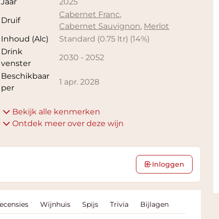
Jaar
2025
Cabernet Franc
,
Druif
Cabernet Sauvignon
,
Merlot
Inhoud (Alc)
Standard (0.75 ltr)
(
14
%)
Drink
2030
-
2052
venster
Beschikbaar
1 apr. 2028
per
Bekijk alle kenmerken
Ontdek meer over deze wijn
Inloggen
Recensies
Wijnhuis
Spijs
Trivia
Bijlagen