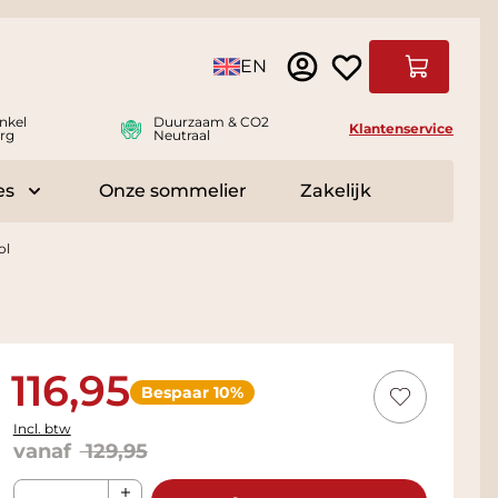
Taal
EN
Winkelwag
nkel
Duurzaam & CO2
Klantenservice
rg
Neutraal
es
Onze sommelier
Zakelijk
r Delicatessen
Toggle submenu for Accessoires
ol
116,95
Bespaar 10%
Incl. btw
vanaf
129,95
Aantal