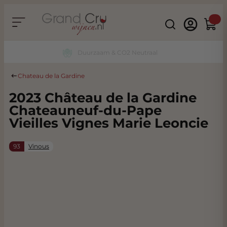
Ga naar de inhoud
Search
Winke
Duurzaam & CO2 Neutraal
Chateau de la Gardine
2023 Château de la Gardine
Chateauneuf-du-Pape
Vieilles Vignes Marie Leoncie
93
Vinous