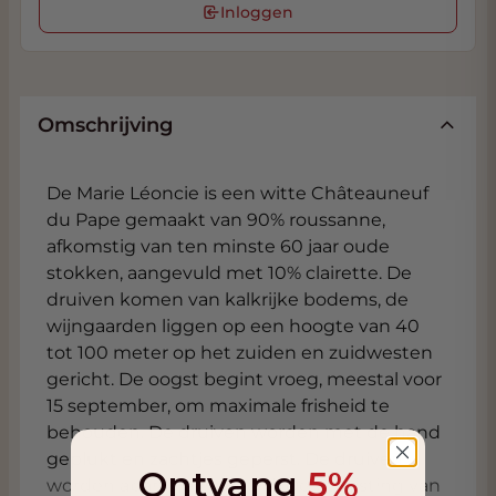
Inloggen
Omschrijving
De Marie Léoncie is een witte Châteauneuf
du Pape gemaakt van 90% roussanne,
afkomstig van ten minste 60 jaar oude
stokken, aangevuld met 10% clairette. De
druiven komen van kalkrijke bodems, de
wijngaarden liggen op een hoogte van 40
tot 100 meter op het zuiden en zuidwesten
gericht. De oogst begint vroeg, meestal voor
15 september, om maximale frisheid te
behouden. De druiven worden met de hand
geplukt en zachtjes geperst. De druiven
Ontvang
5%
worden apart gevinifieerd. De vergisting van