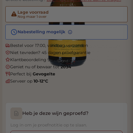
Lage voorraad
Nog maar 1 over
Nabestelling mogelijk
Bestel voor 17:00, vandaag verzonden
Niet tevreden? 45 dagen proefgarantie
Klantbeoordeling 9.5/10
Geniet nu of bewaar tot
2034
Perfect bij
Gevogelte
Serveer op
10-12°C
Heb je deze wijn geproefd?
Log in om je proefnotitie op te slaan.