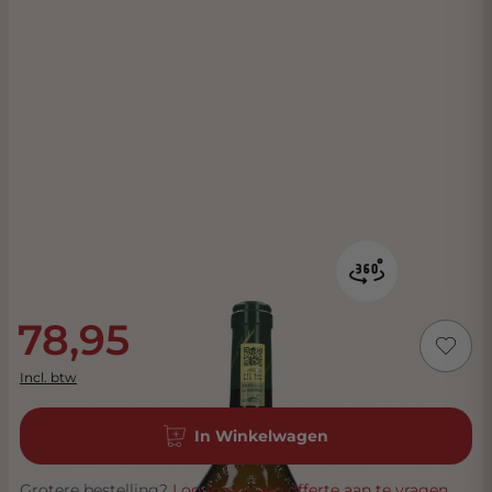
78,95
Incl. btw
In Winkelwagen
Grotere bestelling?
Log in om een offerte aan te vragen