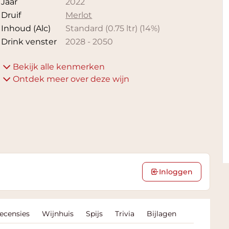
Jaar
2022
Druif
Merlot
Inhoud (Alc)
Standard (0.75 ltr)
(
14
%)
Drink venster
2028
-
2050
Bekijk alle kenmerken
Ontdek meer over deze wijn
Inloggen
Recensies
Wijnhuis
Spijs
Trivia
Bijlagen