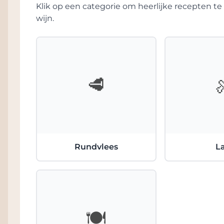
Klik op een categorie om heerlijke recepten 
wijn.
Risotto met porcini en Parmezaan:
De rom
complexiteit en elegantie van de wijn.
🥩
Rundvlees
L
🍽️