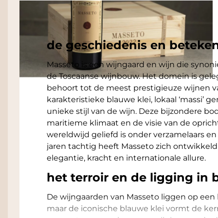
Omschrijving
de geschiedenis en beteken
Masseto is een wijngaard en wijn die synon
de Toscaanse wijnbouw. Het domein is geleg
behoort tot de meest prestigieuze wijnen va
karakteristieke blauwe klei, lokaal ‘massi’ g
unieke stijl van de wijn. Deze bijzondere
maritieme klimaat en de visie van de oprich
wereldwijd geliefd is onder verzamelaars en
jaren tachtig heeft Masseto zich ontwikkeld
elegantie, kracht en internationale allure.
het terroir en de ligging in 
De wijngaarden van Masseto liggen op een h
maar de iconische blauwe klei vormt de kern