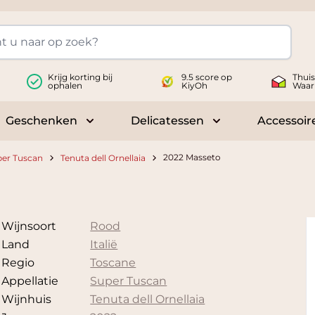
Krijg korting bij
9.5 score op
Thui
ophalen
KiyOh
Waar
Geschenken
Delicatessen
Accessoir
 submenu for Wijnen
Toggle submenu for Geschenken
Toggle submenu fo
2022 Masseto
per Tuscan
Tenuta dell Ornellaia
Wijnsoort
Rood
Land
Italië
Regio
Toscane
Appellatie
Super Tuscan
Wijnhuis
Tenuta dell Ornellaia