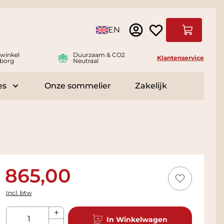
Taal
EN
Winkelwag
swinkel
Duurzaam & CO2
Klantenservice
borg
Neutraal
es
Onze sommelier
Zakelijk
r Delicatessen
Toggle submenu for Accessoires
865,00
Incl. btw
Aantal
In Winkelwagen