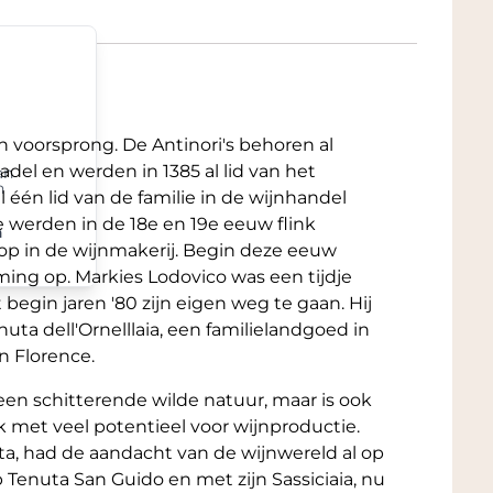
e signatuur van Masseto: een unieke
leen dit terroir kan voortbrengen.
ndrukwekkende indruk maakt, maar die vooral
en voorsprong. De Antinori's behoren al
en. De perfecte balans tussen kracht, rijp
del en werden in 1385 al lid van het
an
n
n lange levensduur. Met een
l één lid van de familie in de wijnhandel
l deze jaargang zich in de komende jaren
 werden in de 18e en 19e eeuw flink
n
ische lagen en verfijning naar voren komen.
 op in de wijnmakerij. Begin deze eeuw
en wijn die zowel nu als in de verre
ming op. Markies Lodovico was een tijdje
.
 begin jaren '80 zijn eigen weg te gaan. Hij
ta dell'Ornelllaia, een familielandgoed in
bestellen?
n Florence.
de officiële factsheet en extra informatie van
een schitterende wilde natuur, maar is ook
sch toe bij een bestelling van deze wijn. De
 met veel potentieel voor wijnproductie.
ehouse en als u de wijn komt afhalen
ta, had de aandacht van de wijnwereld al op
 U ziet uw korting direct wanneer u kiest
 Tenuta San Guido en met zijn Sassiciaia, nu
n in
Dordrecht
, gelegen bijna naast de A16