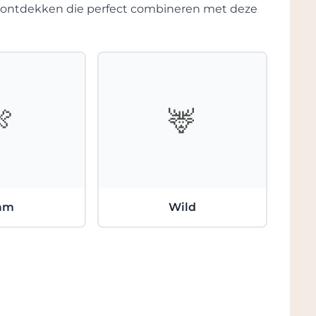
te ontdekken die perfect combineren met deze
igheid en aardse smaken versterken de
🍖
🦌
am
Wild