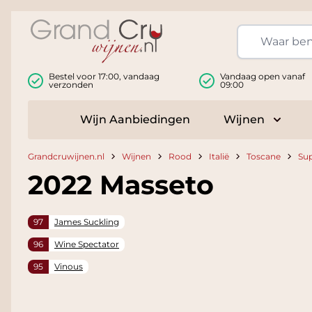
Ga naar de inhoud
Bestel voor 17:00, vandaag
Vandaag open vanaf
verzonden
09:00
Wijn Aanbiedingen
Wijnen
Toggle
Grandcruwijnen.nl
Wijnen
Rood
Italië
Toscane
Su
2022 Masseto
97
James Suckling
96
Wine Spectator
95
Vinous