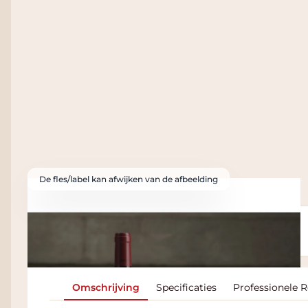
De fles/label kan afwijken van de afbeelding
Heb je deze wijn geproefd?
Log in om je proefnotitie op te slaan.
Omschrijving
Specificaties
Professionele 