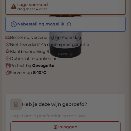
Lage voorraad
Nog maar 4 over
Nabestelling mogelijk
Bestel nu, verzending op maandag
Niet tevreden? 45 dagen proefgarantie
Klantbeoordeling 9.5/10
Optimaal te drinken nu
Perfect bij
Gevogelte
Serveer op
8-10°C
Heb je deze wijn geproefd?
Log in om je proefnotitie op te slaan.
Inloggen