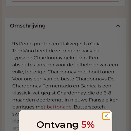
Omschrijving
93 Peñin punten en 1 lakzegel La Guía
TodoVino heeft deze droge maar volle
typische Chardonnay gekregen. Een
absolute aanrader voor de liefhebber van een
volle, boterige, Chardonnay met houttonen.
Voor ons een van de beste Chardonnays De
Chardonnay Fermentado en Barrica is een
klassiek-vat gegist Chardonnay, die de 6-8
maanden doorbrengt in nieuwe Franse eiken
barriques met
battonage
. Butterscotch
swingt het glas uit. Prachtige, diepe gele
kleur met een groen zweempje. Complex
Ontvang
5%
aromatisch met de klassieke accenten van