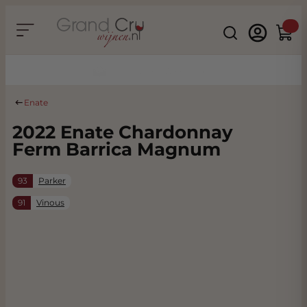
Ga naar de inhoud
Search
Winke
Duurzaam & CO2 Neutraal
Enate
2022 Enate Chardonnay
Ferm Barrica Magnum
93
Parker
91
Vinous