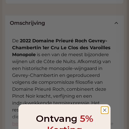
Omschrijving
De
2022 Domaine Prieuré Roch Gevrey-
Chambertin 1er Cru Le Clos des Varoilles
Monopole
is een van de meest bijzondere
wijnen uit de Côte de Nuits. Afkomstig van
een historische monopole-wijngaard in
Gevrey-Chambertin en geproduceerd
volgens de compromisloze filosofie van
Domaine Prieuré Roch, combineert deze
Pinot Noir kracht, verfijning en een
indrukwekkende terroirexpressie. Het
resultaat is een wijn met uitzonderlijke
Ontvang
5%
diepgang, zijdezachte textuur en een
bewaarpotentieel
dat moeiteloos meerdere