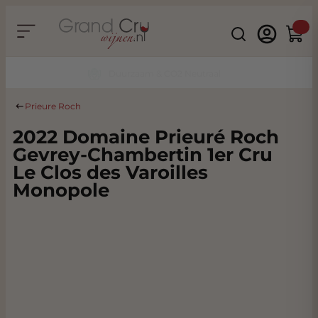
Ga naar de inhoud
Search
Winke
Duurzaam & CO2 Neutraal
Prieure Roch
2022 Domaine Prieuré Roch
Gevrey-Chambertin 1er Cru
Le Clos des Varoilles
Monopole