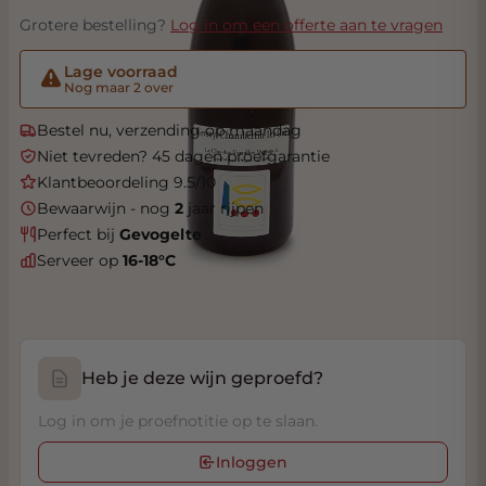
Grotere bestelling?
Log in om een offerte aan te vragen
Lage voorraad
Nog maar 2 over
Bestel nu, verzending op maandag
Niet tevreden? 45 dagen proefgarantie
Klantbeoordeling 9.5/10
Bewaarwijn - nog
2
jaar rijpen
Perfect bij
Gevogelte
Serveer op
16-18°C
Heb je deze wijn geproefd?
Log in om je proefnotitie op te slaan.
Inloggen