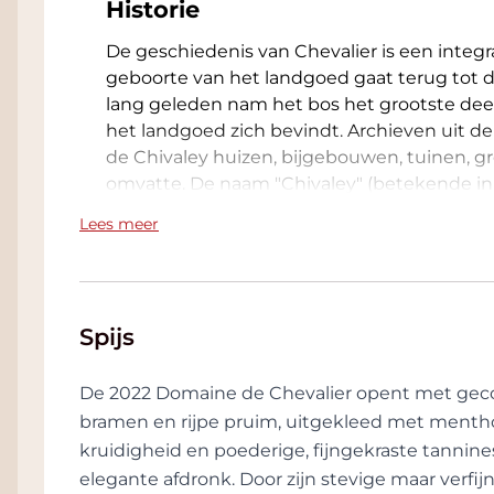
Historie
De geschiedenis van Chevalier is een integra
geboorte van het landgoed gaat terug tot d
lang geleden nam het bos het grootste deel
het landgoed zich bevindt. Archieven uit de
de Chivaley huizen, bijgebouwen, tuinen, 
omvatte. De naam "Chivaley" (betekende in d
zijn herleid naar de aanwezigheid van de z
Lees meer
Compostela die nog steeds aan het landgoe
Een van de dingen die Chevalier uniek maakt 
vergaarde. Dit komt natuurlijk door het te
Spijs
de Chevalier door de jaren heen slechts we
eigenaren, die het allemaal essentieel vonde
houden.
De 2022 Domaine de Chevalier opent met gec
bramen en rijpe pruim, uitgekleed met menthol
Slechts 3 mannen hebben Domaine de Chev
kruidigheid en poederige, fijngekraste tannine
1865 door Arnaud en Jean Ricard werd gekoc
elegante afdronk. Door zijn stevige maar verfi
gekocht in 1983. Jean Ricard wordt gezien a