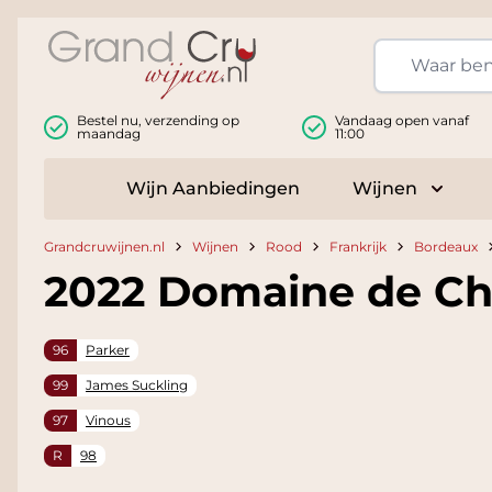
Ga naar de inhoud
Bestel nu, verzending op
Vandaag open vanaf
maandag
11:00
Wijn Aanbiedingen
Wijnen
Toggle
Grandcruwijnen.nl
Wijnen
Rood
Frankrijk
Bordeaux
2022 Domaine de Che
96
Parker
99
James Suckling
97
Vinous
R
98