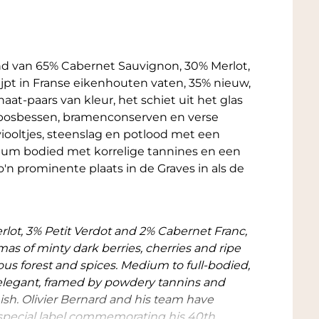
d van 65% Cabernet Sauvignon, 30% Merlot,
ijpt in Franse eikenhouten vaten, 35% nieuw,
t-paars van kleur, het schiet uit het glas
bosbessen, bramenconserven en verse
iooltjes, steenslag en potlood met een
dium bodied met korrelige tannines en een
'n prominente plaats in de Graves in als de
lot, 3% Petit Verdot and 2% Cabernet Franc,
as of minty dark berries, cherries and ripe
ous forest and spices. Medium to full-bodied,
 elegant, framed by powdery tannins and
nish. Olivier Bernard and his team have
a special label commemorating his 40th