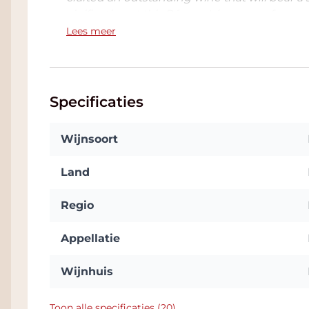
vinification at this Péssac-Léognan referenc
Lees meer
Specificaties
Wijnsoort
Land
Regio
Appellatie
Wijnhuis
Toon alle specificaties (20)