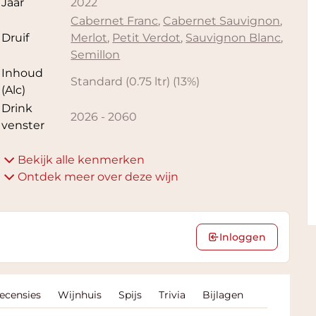
Jaar
2022
Cabernet Franc
,
Cabernet Sauvignon
,
Druif
Merlot
,
Petit Verdot
,
Sauvignon Blanc
,
Semillon
Inhoud
Standard (0.75 ltr)
(
13
%)
(Alc)
Drink
2026
-
2060
venster
Bekijk alle kenmerken
Ontdek meer over deze wijn
Inloggen
Recensies
Wijnhuis
Spijs
Trivia
Bijlagen