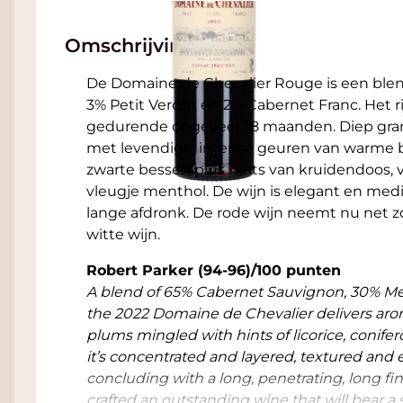
Omschrijving
De Domaine de Chevalier Rouge is een blen
3% Petit Verdot en 2% Cabernet Franc. Het r
gedurende ongeveer 18 maanden. Diep granaa
met levendige, intense geuren van warme 
zwarte bessen plus hints van kruidendoos, v
vleugje menthol. De wijn is elegant en me
lange afdronk. De rode wijn neemt nu net zo
witte wijn.
Robert Parker
(94-96)/100 punten
A blend of 65% Cabernet Sauvignon, 30% Mer
the 2022 Domaine de Chevalier delivers arom
plums mingled with hints of licorice, conifer
it’s concentrated and layered, textured and
concluding with a long, penetrating, long fi
crafted an outstanding wine that will bear 