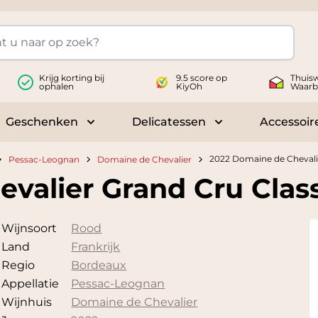
Krijg korting bij
9.5 score op
Thuisw
ophalen
KiyOh
Waarb
Geschenken
Delicatessen
Accessoir
 submenu for Wijnen
Toggle submenu for Geschenken
Toggle submenu fo
2022 Domaine de Chevalie
Pessac-Leognan
Domaine de Chevalier
valier Grand Cru Clas
Wijnsoort
Rood
Land
Frankrijk
Regio
Bordeaux
Appellatie
Pessac-Leognan
Wijnhuis
Domaine de Chevalier