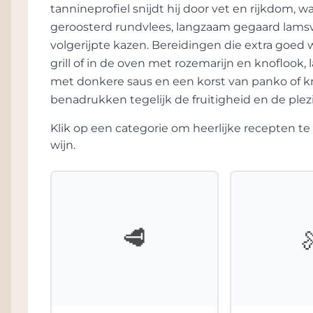
tannineprofiel snijdt hij door vet en rijkdom, 
schoonzoon, Gabriel Beaumartin, die 40 jaar
geroosterd rundvlees, langzaam gegaard lamsvl
verantwoordelijk voor het uitkristalliseren v
volgerijpte kazen. Bereidingen die extra goed 
Claude Ricard heeft het landgoed 35 jaar g
grill of in de oven met rozemarijn en knoflook
had een encyclopedische kennis van wijnbo
met donkere saus en een korst van panko of k
opgenomen in de elite grands crus in de class
benadrukken tegelijk de fruitigheid en de plezi
dankzij Claude Ricard dat het kasteel een e
gekregen.
Klik op een categorie om heerlijke recepten 
wijn.
In 1983 werd Domaine de Chevalier gekocht 
Bernard aangesteld als manager met als opd
voort te zetten en een lange-termijnbenade
op het behoud van de familietraditie en he
beroemde wijn, doordrenkt van geschieden
🥩
zijn grote investeringen in de wijngaard en 
uitgebreid en alle aspecten van de wijnb
Werkwijze
Alles draait bij Chevalier om kwaliteit en ba