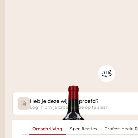
Heb je deze wijn geproefd?
Log in om je proefnotitie op te slaan.
Omschrijving
Specificaties
Professionele 