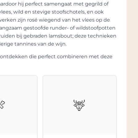
waardoor hij perfect samengaat met gegrild of
 in dienst is geweest, was echter
ees, wild en stevige stoofschotels, en ook
an Jeans reputatie.
werken zijn rosé wiegend van het vlees op de
erund. Claude en was zeer gerespecteerd en
, langzaam gestoofde runder- of wildstoofpotten
uw. Onder zijn leiding werd het landgoed
ruiden bij gebraden lamsbout; deze technieken
ificatie van Graves uit 1953. Het is ook
erige tannines van de wijn.
chte internationale dimensie heeft
te ontdekken die perfect combineren met deze
door de familie Bernard en werd Olivier
racht het werk van de afgelopen 120 jaar
ring te hanteren. Dit moest gebaseerd zijn
t blijven produceren van een uitstekende en
is. In overeenstemming met deze missie
🍖
🦌
de kelder gedaan. Er werd aanzienlijk
ouw werden opnieuw bekeken.
lans. De zoektocht naar kwaliteit is een