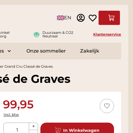
Taal
EN
Winkelwag
inkel
Duurzaam & CO2
Klantenservice
org
Neutraal
es
Onze sommelier
Zakelijk
r Delicatessen
Toggle submenu for Accessoires
r Grand Cru Classé de Graves
sé de Graves
99,95
Incl. btw
Aantal
In Winkelwagen