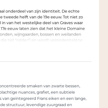
al onderdeel van zijn identiteit. De echte
e tweede helft van de 19e eeuw. Tot niet zo
 in van het westelijke deel van Graves waar
 17e eeuw laten zien dat het kleine Domaine
gronden, wijngaarden, bossen en weilanden
ie tijd "ridder") en wordt verondersteld te
eer oude pelgrimsroute naar Santiago de
d grenst.
is hoe het in relatief korte tijd roem
rroir maar vermoedelijk ook doordat Domaine
rd beheerd door een beperkt aantal
n om de traditie van kwaliteit vast te
oncentreerde smaken van zwarte bessen,
achtige nuances, grafiet, een subtiele
alier beheerd vanaf het moment dat het in
s van geïntegreerd Frans eiken en een lange,
ht totdat het door de familie Bernard werd
jnde structuur, levendige zuurgraad en
ls de echte schepper van Chevalier. Zijn