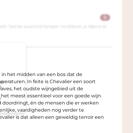
R
elit. Sed do eiusmod tempor incididunt ut labore et
k in het midden van een bos dat de
aturen. In feite is Chevalier een soort
an
n
raves, het oudste wijngebied uit de
t het meest essentieel voor een goede wijn.
n
d doordringt, én de mensen die er werken
nzienlijke, vaardigheden nog verder te
alier is dat alleen een geweldig terroir een