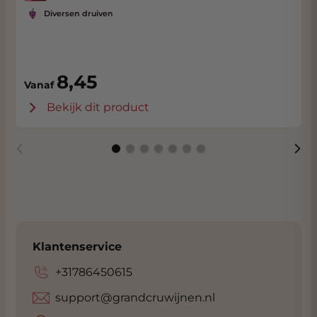
klanten van Grandcruwijnen
.
Diversen druiven
Bezoek:
grandcruwijnen.nl/sommelier
voor
persoonlijk wijnadvies.
8,45
Vanaf
Bekijk dit product
Klantenservice
+31786450615
support@grandcruwijnen.nl