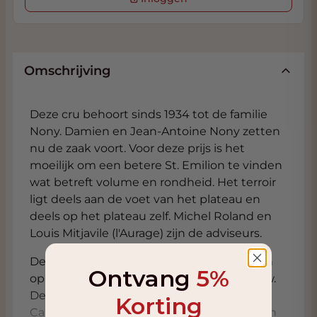
Omschrijving
Deze cru behoort sinds 1934 tot de familie
Nony. Damien en Jean-Antoine Nony zetten
nu de zaak voort. Voor deze prijs is het
moeilijk om een ​​betere St. Emilion te vinden
wat betreft volume en rondheid. Het terroir
ligt deels aan de voet van het plateau en
deels op het plateau zelf. Michel Roland en
Louis Mitjavile (l'Aurage) zijn de adviseurs.
De Château Grand Mayne rijpt 18 maanden
Ontvang
5%
op eikenhouten vaten, waarvan 60% nieuw.
De wijn is een blend van 80% Merlot / 20%
Korting
Cabernet Franc. De gemiddelde leeftijd van