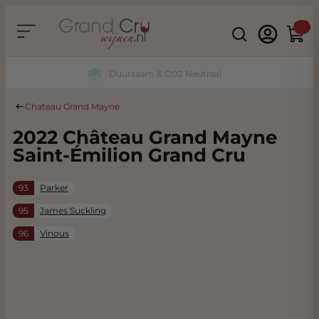
Ga naar de inhoud
Search
Winke
Duurzaam & CO2 Neutraal
Chateau Grand Mayne
2022 Château Grand Mayne
Saint-Émilion Grand Cru
93
Parker
95
James Suckling
96
Vinous