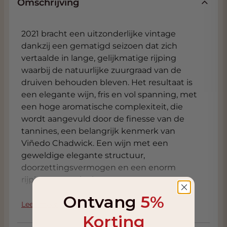
Omschrijving
2021 bracht een uitzonderlijke vintage
dankzij een gematigd seizoen dat zich
vertaalde in lange, gelijkmatige rijping
waarbij de natuurlijke zuurgraad van de
druiven behouden bleven. Het resultaat is
een elegante wijn, fris en vol spanning, met
een hoge aromatische complexiteit, die
wordt aangevuld door de finesse van de
tannines, een belangrijk kenmerk van
Viñedo Chadwick. Een wijn met een
geweldige elegante structuur,
doorzettingsvermogen en een enorm
rijpingspotentieel.
Ontvang
5%
Het seizoen begon met warmer weer dan
Lees meer
normaal, waardoor een gelijkmatige rijping
Korting
mogelijk was, en keerde in November en