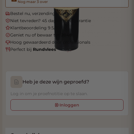
Nog maar 3 over
Bestel nu, verzending morgen
Niet tevreden? 45 dagen proefgarantie
Klantbeoordeling 9.5/10
Geniet nu of bewaar tot
2040
Hoog gewaardeerd door professionals
Perfect bij
Rundvlees
Heb je deze wijn geproefd?
Log in om je proefnotitie op te slaan.
Inloggen