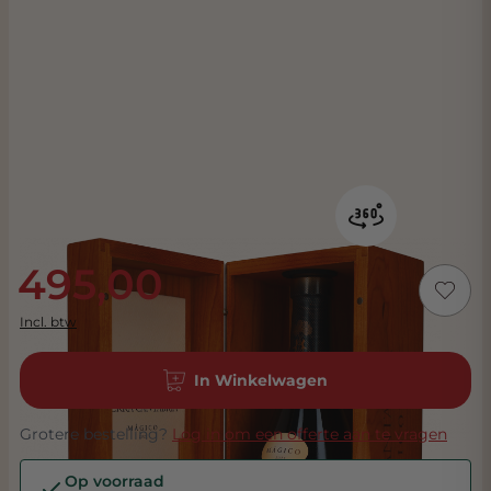
495,00
Incl. btw
In Winkelwagen
Grotere bestelling?
Log in om een offerte aan te vragen
Op voorraad