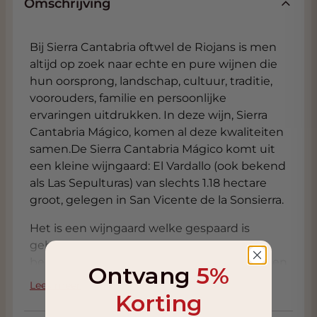
Omschrijving
Bij Sierra Cantabria oftwel de Riojans is men
altijd op zoek naar echte en pure wijnen die
hun oorsprong, landschap, cultuur, traditie,
voorouders, familie en persoonlijke
ervaringen uitdrukken. In deze wijn, Sierra
Cantabria Mágico, komen al deze kwaliteiten
samen.De Sierra Cantabria Mágico komt uit
een kleine wijngaard: El Vardallo (ook bekend
als Las Sepulturas) van slechts 1.18 hectare
groot, gelegen in San Vicente de la Sonsierra.
Het is een wijngaard welke gespaard is
gebleven van de phylloxera crisis aan het
begin van de 20e eeuw en sommige stokken
Ontvang
5%
zijn meer dan 150 jaar oud en zoals te doen
Lees meer
Korting
gebruikelijk in die tijd stond op 1
wijngaard(je) een breed scala aan variëteiten,