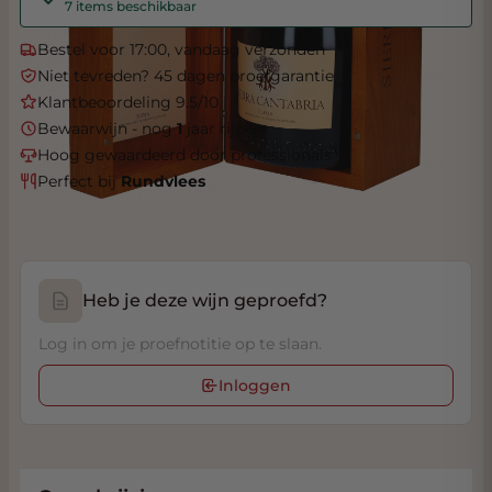
7 items beschikbaar
Bestel voor 17:00, vandaag verzonden
Niet tevreden? 45 dagen proefgarantie
Klantbeoordeling 9.5/10
Bewaarwijn - nog
1
jaar rijpen
Hoog gewaardeerd door professionals
Perfect bij
Rundvlees
Heb je deze wijn geproefd?
Log in om je proefnotitie op te slaan.
Inloggen