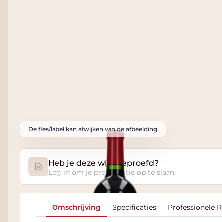
De fles/label kan afwijken van de afbeelding
Heb je deze wijn geproefd?
Log in om je proefnotitie op te slaan.
Omschrijving
Specificaties
Professionele 