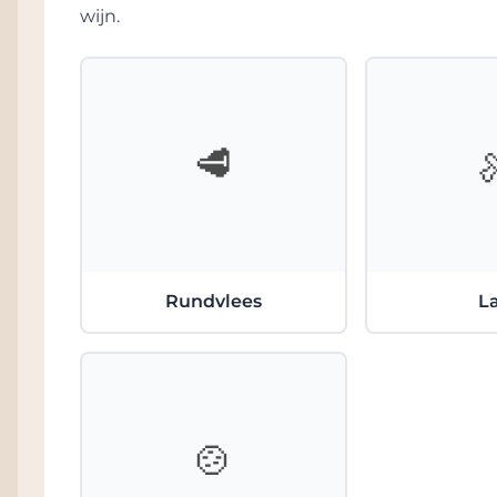
wijn.
🥩
Rundvlees
L
🍲