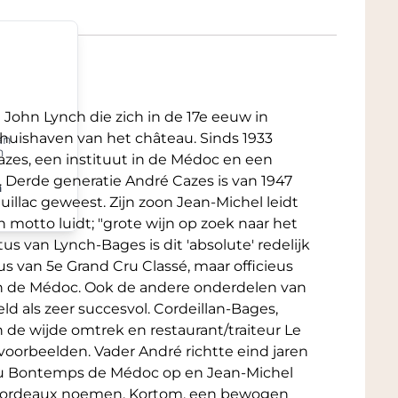
John Lynch die zich in de 17e eeuw in
thuishaven van het château. Sinds 1933
an
n
azes, een instituut in de Médoc en een
Derde generatie André Cazes is van 1947
n
llac geweest. Zijn zoon Jean-Michel leidt
 motto luidt; "grote wijn op zoek naar het
us van Lynch-Bages is dit 'absolute' redelijk
tus van 5e Grand Cru Classé, maar officieus
an de Médoc. Ook de andere onderdelen van
d als zeer succesvol. Cordeillan-Bages,
 de wijde omtrek en restaurant/traiteur Le
voorbeelden. Vader André richtte eind jaren
u Bontemps de Médoc op en Jean-Michel
 Bordeaux noemen. Kortom, een bewogen