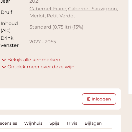
Jaar
2021
Cabernet Franc
,
Cabernet Sauvignon
,
Druif
Merlot
,
Petit Verdot
Inhoud
Standard (0.75 ltr)
(
13
%)
(Alc)
Drink
2027
-
2055
venster
Bekijk alle kenmerken
Ontdek meer over deze wijn
Inloggen
Recensies
Wijnhuis
Spijs
Trivia
Bijlagen