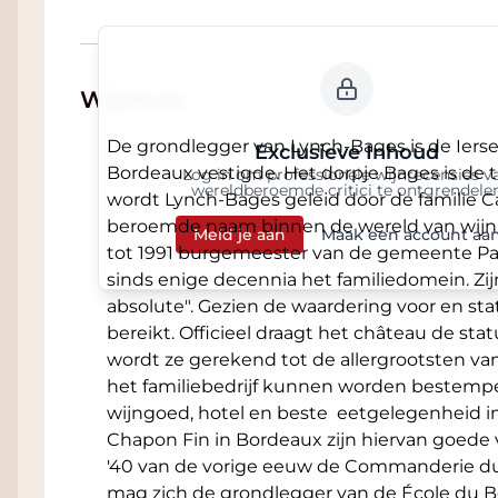
Wijnhuis
De grondlegger van Lynch-Bages is de Ierse 
Exclusieve Inhoud
Bordeaux vestigde. Het dorpje Bages is de 
Log in om professionele wijnrecensies v
wereldberoemde critici te ontgrendele
wordt Lynch-Bages geleid door de familie C
beroemde naam binnen de wereld van wijn. 
Meld je aan
Maak een account aa
tot 1991 burgemeester van de gemeente Paui
sinds enige decennia het familiedomein. Zijn
absolute". Gezien de waardering voor en stat
bereikt. Officieel draagt het château de sta
wordt ze gerekend tot de allergrootsten v
het familiebedrijf kunnen worden bestempel
wijngoed, hotel en beste eetgelegenheid in
Chapon Fin in Bordeaux zijn hiervan goede 
'40 van de vorige eeuw de Commanderie d
mag zich de grondlegger van de École du