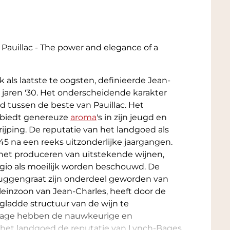
uillac - The power and elegance of a
 als laatste te oogsten, definieerde Jean-
e jaren '30. Het onderscheidende karakter
d tussen de beste van Pauillac. Het
, biedt genereuze
aroma
's in zijn jeugd en
ijping. De reputatie van het landgoed als
45 na een reeks uitzonderlijke jaargangen.
het produceren van uitstekende wijnen,
egio als moeilijk worden beschouwd. De
 ruggengraat zijn onderdeel geworden van
kleinzoon van Jean-Charles, heeft door de
ladde structuur van de wijn te
intage hebben de nauwkeurige en
 het landgoed de reputatie van Lynch-Bages