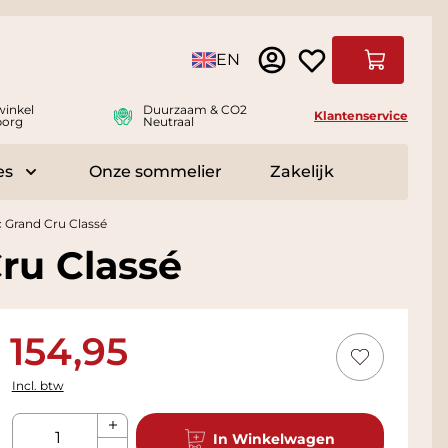
Taal
EN
Winkelwag
winkel
Duurzaam & CO2
Klantenservice
borg
Neutraal
es
Onze sommelier
Zakelijk
r Delicatessen
Toggle submenu for Accessoires
 Grand Cru Classé
ru Classé
154,95
Incl. btw
Aantal
In Winkelwagen