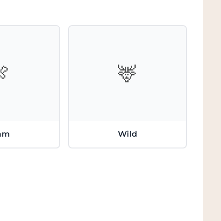
🍖
🦌
am
Wild