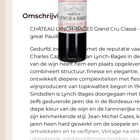
Omschrijving
CHÂTEAU LYNCH‑BAGES Grand Cru Classé - Pa
great Pauillac
Gedurfd, innovatief en met de reputatie vaak
Charles Cazes de stijl van Lynch-Bages in d
van de wijn heeft hem een ​​plaats opgelever
combineert structuur, finesse en elegantie
ontwikkelt diepere complexiteiten met flesr
wijnproducent van topkwaliteit begon in 19
Sindsdien is Lynch-Bages doorgegaan met 
zelfs gedurende jaren die in de Bordeaux-r
diepe kleur van de wijn en de tanninerijke
zijn kenmerkende stijl. Jean-Michel Cazes, 
jaren heen hard gewerkt om de soepele en g
ontwikkelen en te verfijnen. Vintage na v
uitstekende wijnbereidingstechnieken van