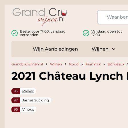
Ga naar de inhoud
Bestel voor 17:00, vandaag
Vandaag open tot
verzonden
17:00
Wijn Aanbiedingen
Wijnen
Toggle
Grandcruwijnen.nl
Wijnen
Rood
Frankrijk
Bordeaux
2021 Château Lynch 
95
Parker
97
James Suckling
96
Vinous