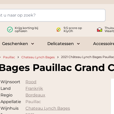
Krijg korting bij
9.5 score op
Thuis
ophalen
KiyOh
Waar
Geschenken
Delicatessen
Accessoir
 submenu for Wijnen
Toggle submenu for Geschenken
Toggle submenu fo
2021 Château Lynch Bages Pauillac
Pauillac
Chateau Lynch Bages
Bages Pauillac Grand C
Wijnsoort
Rood
Land
Frankrijk
Regio
Bordeaux
Appellatie
Pauillac
Wijnhuis
Chateau Lynch Bages