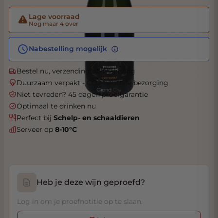
Lage voorraad
Nog maar 4 over
Nabestelling mogelijk
Bestel nu, verzending op maandag
Duurzaam verpakt - CO2-neutrale bezorging
Niet tevreden? 45 dagen proefgarantie
Optimaal te drinken nu
Perfect bij
Schelp- en schaaldieren
Serveer op
8-10°C
Heb je deze wijn geproefd?
Log in om je proefnotitie op te slaan.