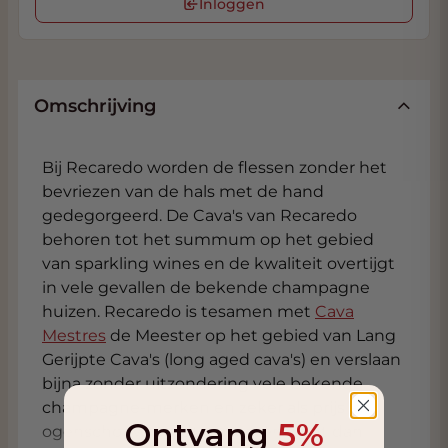
Inloggen
Omschrijving
Bij Recaredo worden de flessen zonder het
bevriezen van de hals met de hand
gedegorgeerd. De Cava's van Recaredo
behoren tot het summum op het gebied
van sparkling wines en de kwaliteit overtijgt
in vele gevallen de bekende champagne
huizen. Recaredo is tesamen met
Cava
Mestres
de Meester op het gebied van Lang
Gerijpte Cava's (long aged cava's) en verslaan
bijna zonder uitzondering vele bekende
champagne-merken en zeker als prijs in
Ontvang
5%
ogenschouw wordt genomen want dan