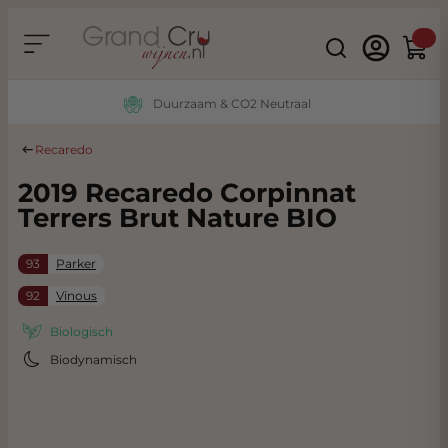
Ga naar de inhoud
Search
Winke
Duurzaam & CO2 Neutraal
Recaredo
2019 Recaredo Corpinnat
Terrers Brut Nature BIO
93
Parker
92
Vinous
Biologisch
Biodynamisch