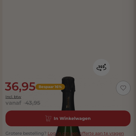
36,95
Bespaar 16%
Incl. btw
vanaf
43,95
In Winkelwagen
Grotere bestelling?
Log in om een offerte aan te vragen