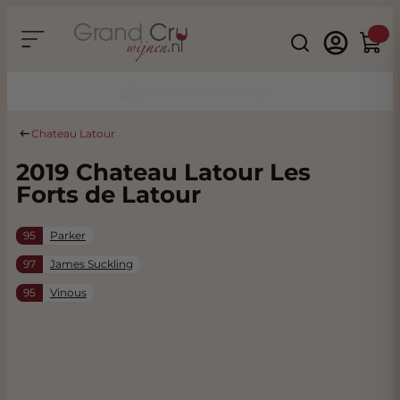
Ga naar de inhoud
Search
Winke
Duurzaam & CO2 Neutraal
Chateau Latour
2019 Chateau Latour Les
Forts de Latour
95
Parker
97
James Suckling
95
Vinous