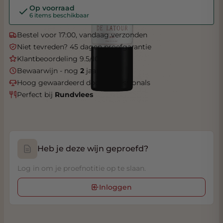
Op voorraad
6 items beschikbaar
Bestel voor 17:00, vandaag verzonden
Niet tevreden? 45 dagen proefgarantie
Klantbeoordeling 9.5/10
Bewaarwijn - nog
2
jaar rijpen
Hoog gewaardeerd door professionals
Perfect bij
Rundvlees
Heb je deze wijn geproefd?
Log in om je proefnotitie op te slaan.
Inloggen