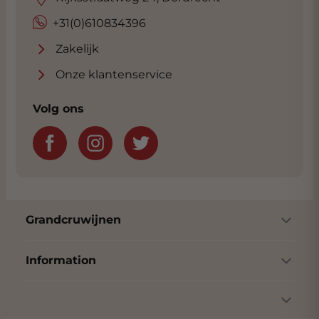
officiële factsheet van deze fraaie wijn. Wij
+31(0)610834396
sturen u die automatisch toe bij een
bestelling van deze wijn. De wijn ligt in ons
Zakelijk
geconditioneerde Wine Warehouse en als u
Onze klantenservice
de wijn komt afhalen ontvangt u ook nog
een mooie korting. We zitten bijna naast de
Volg ons
rijksweg met volop parkeergelegenheid.
Klik
hier
voor adres.
Grandcruwijnen
Information