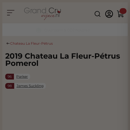
Ga naar de inhoud
Search
Winke
Duurzaam & CO2 Neutraal
Chateau La Fleur-Pétrus
2019 Chateau La Fleur-Pétrus
Pomerol
96
Parker
98
James Suckling