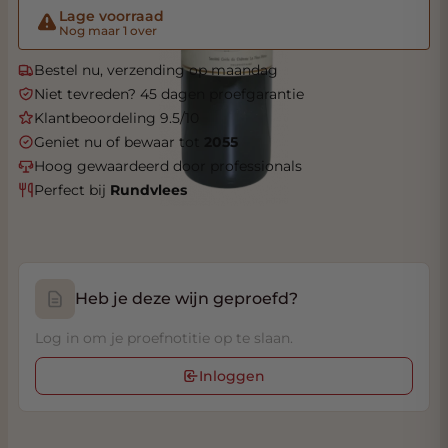
Lage voorraad
Nog maar 1 over
Bestel nu, verzending op maandag
Niet tevreden? 45 dagen proefgarantie
Klantbeoordeling 9.5/10
Geniet nu of bewaar tot
2055
Hoog gewaardeerd door professionals
Perfect bij
Rundvlees
Heb je deze wijn geproefd?
Log in om je proefnotitie op te slaan.
Inloggen