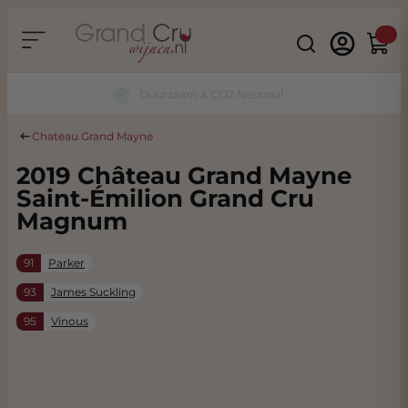
Ga naar de inhoud
Search
Winke
Duurzaam & CO2 Neutraal
Chateau Grand Mayne
2019 Château Grand Mayne
Saint-Émilion Grand Cru
Magnum
91
Parker
93
James Suckling
95
Vinous