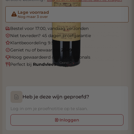
Lage voorraad
Nog maar 3 over
Bestel voor 17:00, vandaag verzonden
Niet tevreden? 45 dagen proefgarantie
Klantbeoordeling 9.5/10
Geniet nu of bewaar tot
2049
Hoog gewaardeerd door professionals
Perfect bij
Rundvlees
Heb je deze wijn geproefd?
Log in om je proefnotitie op te slaan.
Inloggen