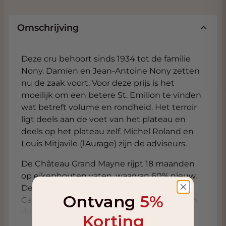
Omschrijving
Deze cru behoort sinds 1934 tot de familie
Nony. Damien en Jean-Antoine Nony zetten
nu de zaak voort. Voor deze prijs is het
moeilijk om een ​​betere St. Emilion te vinden
wat betreft volume en rondheid. Het terroir
ligt deels aan de voet van het plateau en
deels op het plateau zelf. Michel Roland en
Louis Mitjavile (l'Aurage) zijn de adviseurs.
De Château Grand Mayne rijpt 18 maanden
op eikenhouten vaten, waarvan 60% nieuw.
De wijn is een blend van 80% Merlot / 20%
Ontvang
5%
Cabernet Franc. De gemiddelde leeftijd van
de druivenstokken is 35 jaar. De smaak van
Korting
de wijn kan je het beste omschrijven als