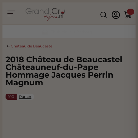
Ga naar de inhoud
Search
Winke
Duurzaam & CO2 Neutraal
Chateau de Beaucastel
2018 Château de Beaucastel
Châteauneuf-du-Pape
Hommage Jacques Perrin
Magnum
100
Parker