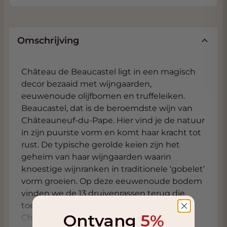
Omschrijving
Château de Beaucastel ligt in een magisch
decor bezaaid met wijngaarden,
eeuwenoude olijfbomen en truffeleiken.
Beaucastel, dat is de beroemdste wijn van
Châteauneuf-du-Pape. Hier vind je de natuur
in zijn puurste vorm en komt haar kracht tot
rust. De typische gerolde keien zijn het
geheim van haar wijngaarden waarin
knoestige wijnranken in traditionele ‘gobelet’
vorm groeien. Op deze eeuwenoude bodem
vinden we de 13 druivenrassen terug die
toegestaan worden in de appellatie
Ontvang
5%
Châteauneuf-du-Pape. Al deze 13