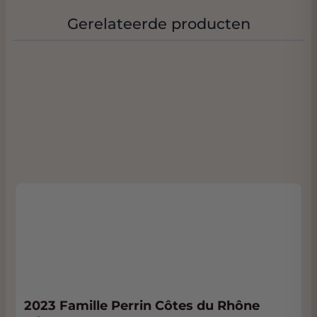
Luberon, Cotes du Rhone, Gigondas,
Vinsobres, Rasteau en Vacqueyras. Met
Gerelateerde producten
behoud van het eigen karakter; de
onderlinge verschillen tussen de wijnen zijn
groot en bewijzen de respectvolle werkwijze
De Chateauneuf du Pape Hommage a
Jacques Perrin is een geweldenaar van een
wijn Het is een blend van 60% Mourvèdre,
20% Grenache en Syrah en de rest Counoise,
Dit alles van zeer oude wijngaarden. Van deze
top-uitvoering van Beuacastel worden maar
een zeer beperkt aantal flessen gemaakt en
dit mag niet ontbreken in een top wijn-
collectie. In de beoordeling van de Wine-
Advocate schrijft Jeb Dunnuck dat hij het
niet over zijn hart kon verkrijgen om deze
wijn tijdens de tating uit te spugen!!
2023 Famille Perrin Côtes du Rhône
In het glas heeft de een diep zwart-