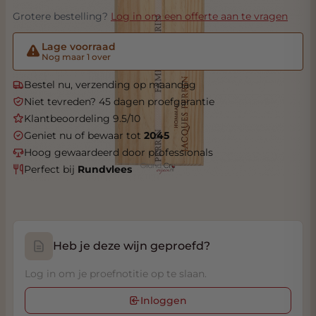
Grotere bestelling?
Log in om een offerte aan te vragen
Lage voorraad
Nog maar 1 over
Bestel nu, verzending op maandag
Niet tevreden? 45 dagen proefgarantie
Klantbeoordeling 9.5/10
Geniet nu of bewaar tot
2045
Hoog gewaardeerd door professionals
Perfect bij
Rundvlees
Heb je deze wijn geproefd?
Log in om je proefnotitie op te slaan.
Inloggen