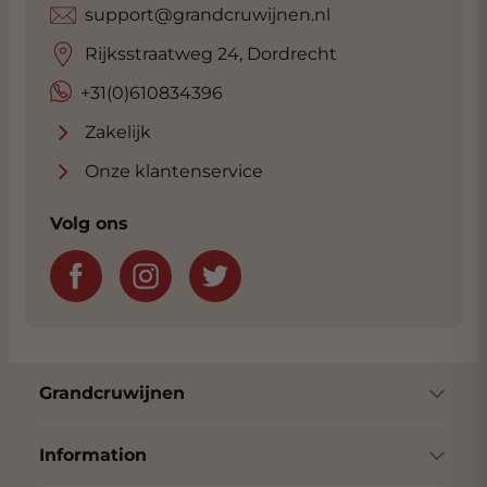
support@grandcruwijnen.nl
Rijksweg met volop parkeergelegenheid.
Klik
hier
voor ons adres.
Rijksstraatweg 24, Dordrecht
+31(0)610834396
Zakelijk
Onze klantenservice
Volg ons
Grandcruwijnen
Information