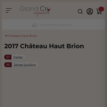
Ga naar de inhoud
Search
Winke
Duurzaam & CO2 Neutraal
Chateau Haut Brion
2017 Château Haut Brion
97
Parker
98
James Suckling