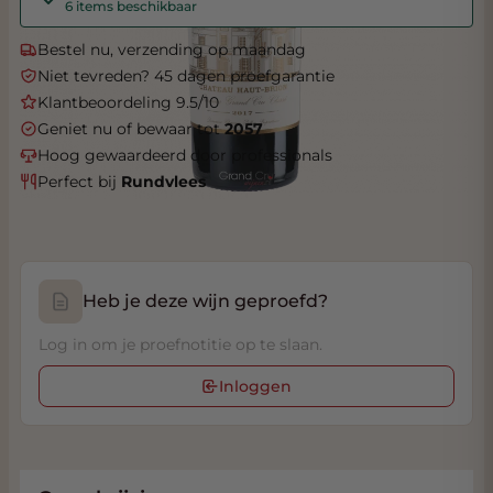
6 items beschikbaar
Bestel nu, verzending op maandag
Niet tevreden? 45 dagen proefgarantie
Klantbeoordeling 9.5/10
Geniet nu of bewaar tot
2057
Hoog gewaardeerd door professionals
Perfect bij
Rundvlees
Heb je deze wijn geproefd?
Log in om je proefnotitie op te slaan.
Inloggen