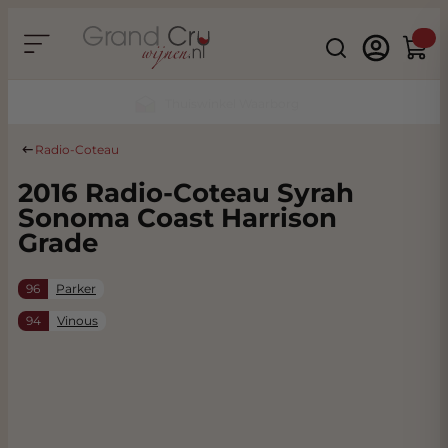
Ga naar de inhoud
Search
Winke
Duurzaam & CO2 Neutraal
Radio-Coteau
2016 Radio-Coteau Syrah
Sonoma Coast Harrison
Grade
96
Parker
94
Vinous