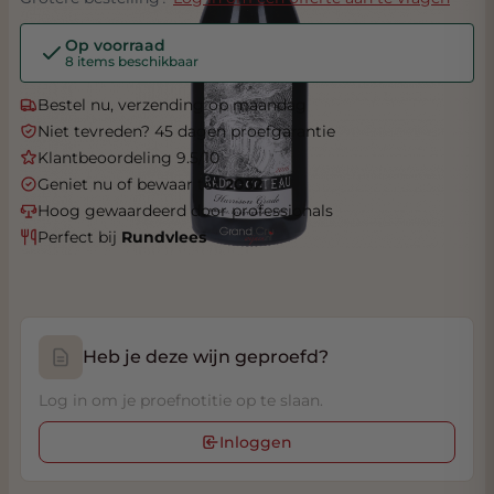
Op voorraad
8 items beschikbaar
Bestel nu, verzending op maandag
Niet tevreden? 45 dagen proefgarantie
Klantbeoordeling 9.5/10
Geniet nu of bewaar tot
2032
Hoog gewaardeerd door professionals
Perfect bij
Rundvlees
Heb je deze wijn geproefd?
Log in om je proefnotitie op te slaan.
Inloggen