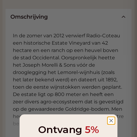
Omschrijving
In de zomer van 2012 verwierf Radio-Coteau
een historische Estate Vineyard van 42
hectare en een ranch op een heuvel boven
de stad Occidental. Oorspronkelijk heette
het Joseph Morelli & Sons vóór de
drooglegging het Lemorel-wijnhuis (zoals
het later bekend werd) en dateert uit 1892,
toen de eerste wijnstokken werden geplant.
De estate ligt op 800 meter en heeft een
zeer divers agro-ecosysteem dat is gevestigd
op de gewaardeerde Goldridge-bodem. Men
heeft nog de oude Syrah Zinfandel, weten tre
behouden en hebben onlangs het
Ontvang
5%
bestaande areaal opnieuw geplant aan Pinot