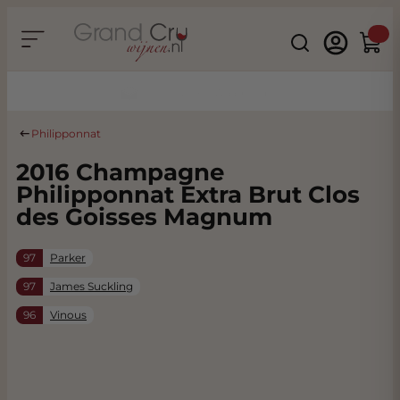
Ga naar de inhoud
Search
Winke
Duurzaam & CO2 Neutraal
Philipponnat
2016 Champagne
Philipponnat Extra Brut Clos
des Goisses Magnum
97
Parker
97
James Suckling
96
Vinous