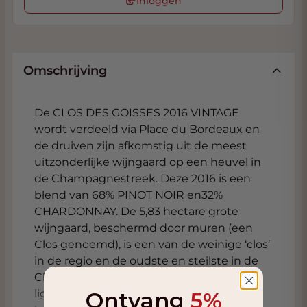
Inloggen
Omschrijving
De CLOS DES GOISSES 2016 VINTAGE
wordt verdeeld via Place du Bordeaux en
de druiven zijn afkomstig uit de meest
uitzonderlijke wijngaard op een heuvel in
de Champagnestreek. Deze 2016 is een
blend van 68% PINOT NOIR en32%
CHARDONNAY. De 5,83 hectare grote
wijngaard, beschermd door muren (een
Clos genoemd), is een van de weinige ‘clos’
in de regio en de oudste en steilste in de
Champagne. Het heeft een perfecte
Ontvang
5%
ligging, pal op het zuiden, op de beste