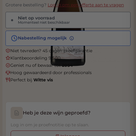
Grotere bestelling?
Log in om een offerte aan te vragen
Niet op voorraad
●
Momenteel niet beschikbaar
Nabestelling mogelijk
Niet tevreden? 45 dagen proefgarantie
Klantbeoordeling 9.5/10
Geniet nu of bewaar tot
2054
Hoog gewaardeerd door professionals
Perfect bij
Witte vis
Heb je deze wijn geproefd?
Log in om je proefnotitie op te slaan.