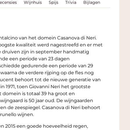
Recensies
Wijnhuis
Spijs
Trivia
Bijlagen
ntalcino van het domein Casanova di Neri.
oogste kwaliteit werd nagestreefd en er met
e druiven zijn in september handmatig
nde een periode van 23 dagen
eschiedde gedurende een periode van 29
 waarna de verdere rijping op de fles nog
ducent behoort tot de nieuwe generatie van
in 1971, toen Giovanni Neri het grootste
 domein is totaal 39 ha groot en
wijngaard is 50 jaar oud. De wijngaarden
en de zeespiegel. Casanova di Neri behoort
unello wijnen.
oen 2015 een goede hoeveelheid regen,