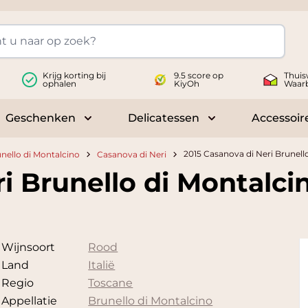
Krijg korting bij
9.5 score op
Thuis
ophalen
KiyOh
Waar
Geschenken
Delicatessen
Accessoir
 submenu for Wijnen
Toggle submenu for Geschenken
Toggle submenu fo
2015 Casanova di Neri Brunel
nello di Montalcino
Casanova di Neri
i Brunello di Montalci
Wijnsoort
Rood
Land
Italië
Regio
Toscane
Appellatie
Brunello di Montalcino