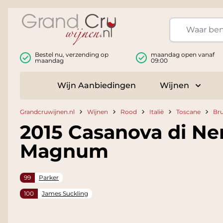
Ga naar de inhoud
Bestel nu, verzending op
maandag open vanaf
maandag
09:00
Wijn Aanbiedingen
Wijnen
Toggle
Grandcruwijnen.nl
Wijnen
Rood
Italië
Toscane
Bru
2015 Casanova di Ner
Magnum
99
Parker
100
James Suckling