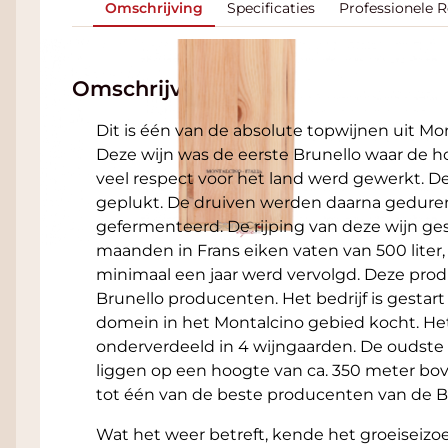
Omschrijving
Specificaties
Professionele 
Omschrijving
Dit is één van de absolute topwijnen uit Mo
Deze wijn was de eerste Brunello waar de h
veel respect voor het land werd gewerkt. D
geplukt. De druiven werden daarna gedure
gefermenteerd. De rijping van deze wijn g
maanden in Frans eiken vaten van 500 liter,
minimaal een jaar werd vervolgd. Deze pro
Brunello producenten. Het bedrijf is gestart 
domein in het Montalcino gebied kocht. Het
onderverdeeld in 4 wijngaarden. De oudste 
liggen op een hoogte van ca. 350 meter bov
tot één van de beste producenten van de Br
Wat het weer betreft, kende het groeiseiz