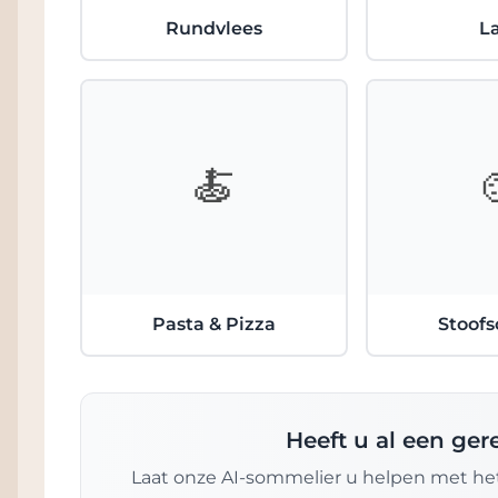
Rundvlees
L
🍝
Pasta & Pizza
Stoofs
Heeft u al een ge
Laat onze AI-sommelier u helpen met het