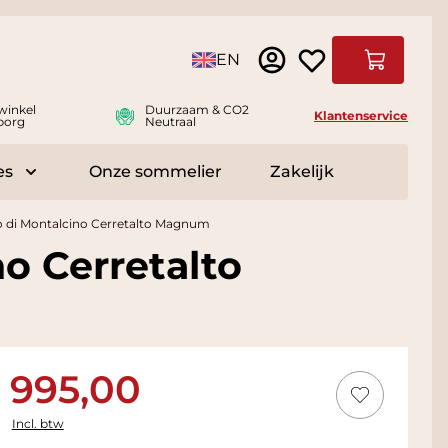
Taal
EN
Winkelwag
winkel
Duurzaam & CO2
Klantenservice
borg
Neutraal
es
Onze sommelier
Zakelijk
r Delicatessen
Toggle submenu for Accessoires
lo di Montalcino Cerretalto Magnum
no Cerretalto
995,00
Incl. btw