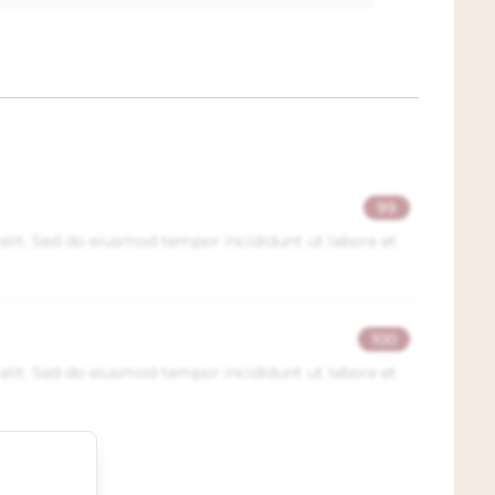
direct wanneer u kiest voor ‘Afhalen’ op de
en bijna naast de A16 met volop
.
99
elit. Sed do eiusmod tempor incididunt ut labore et
100
elit. Sed do eiusmod tempor incididunt ut labore et