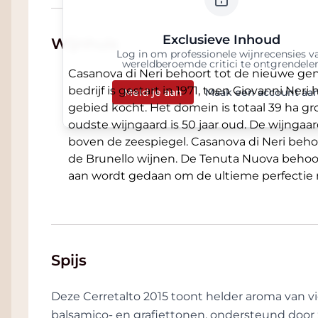
Exclusieve Inhoud
Wijnhuis
Log in om professionele wijnrecensies v
wereldberoemde critici te ontgrendele
Casanova di Neri behoort tot de nieuwe gen
bedrijf is gestart in 1971, toen Giovanni Ner
Meld je aan
Maak een account aa
gebied kocht. Het domein is totaal 39 ha g
oudste wijngaard is 50 jaar oud. De wijnga
boven de zeespiegel. Casanova di Neri beh
de Brunello wijnen. De Tenuta Nuova behoort
aan wordt gedaan om de ultieme perfectie n
Spijs
Deze Cerretalto 2015 toont helder aroma van vi
balsamico- en grafiettonen, ondersteund door 