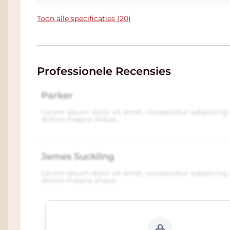
nog
een mooie korting
. U ziet uw korting 
afrekenpagina. We zitten in
Dordrecht
geleg
Toon alle specificaties (20)
parkeergelegenheid. Klik
hier
voor ons adres
Professionele Recensies
Parker
Lorem ipsum dolor sit amet, consectetur adipiscing 
dolore magna aliqua...
James Suckling
Lorem ipsum dolor sit amet, consectetur adipiscing 
dolore magna aliqua...