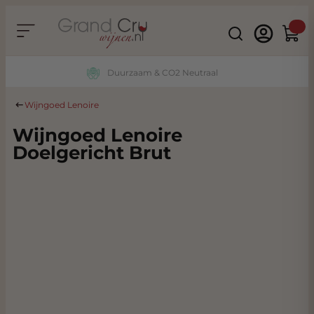
Ga naar de inhoud
Search
Winke
Duurzaam & CO2 Neutraal
Wijngoed Lenoire
Wijngoed Lenoire
Doelgericht Brut