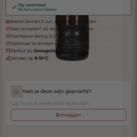
Op voorraad
66 items beschikbaar
Bestel binnen 2 uur, vandaag verzonden
Niet tevreden? 45 dagen proefgarantie
Klantbeoordeling 9.5/10
Optimaal te drinken nu
Perfect bij
Gevogelte
Serveer op
8-10°C
Heb je deze wijn geproefd?
Log in om je proefnotitie op te slaan.
Inloggen