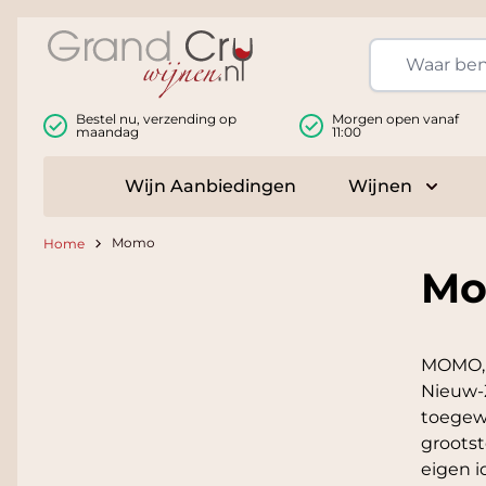
Ga naar de inhoud
Bestel nu, verzending op
Morgen open vanaf
maandag
11:00
Wijn Aanbiedingen
Wijnen
Toggle
Momo
Home
M
MOMO, w
Nieuw-Z
toegewi
grootst
eigen i