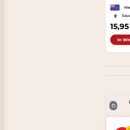
Ni
Sauv
15,95
In Wi