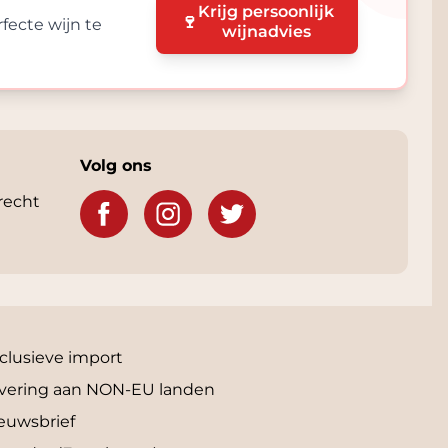
Krijg persoonlijk
🍷
fecte wijn te
wijnadvies
Volg ons
recht
clusieve import
vering aan NON-EU landen
euwsbrief