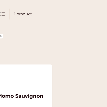
1
product
jst
s
Momo Sauvignon