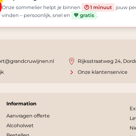
Onze sommelier helpt je binnen
🕐 1 minuut
jouw per
vinden – persoonlijk, snel en
💚 gratis
.
rt@grandcruwijnen.nl
Rijksstraatweg 24, Dord
jk
Onze klantenservice
Information
Ex
Aanvragen offerte
Le
Alcoholwet
Ni
Bestellen