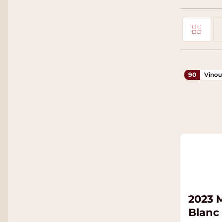
Foto-tabel
Tonen als
Li
90
Vinou
2023 
Blanc