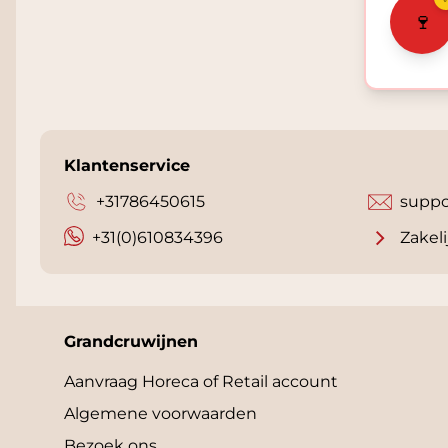
🍷
Klantenservice
+31786450615
suppo
+31(0)610834396
Zakeli
Grandcruwijnen
Aanvraag Horeca of Retail account
Algemene voorwaarden
Bezoek ons