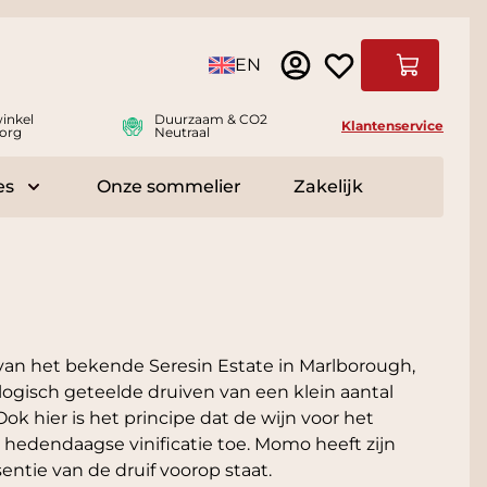
Taal
EN
Winkelwag
inkel
Duurzaam & CO2
Klantenservice
org
Neutraal
es
Onze sommelier
Zakelijk
r Delicatessen
Toggle submenu for Accessoires
van het bekende Seresin Estate in Marlborough,
ogisch geteelde druiven van een klein aantal
 hier is het principe dat de wijn voor het
hedendaagse vinificatie toe. Momo heeft zijn
sentie van de druif voorop staat.