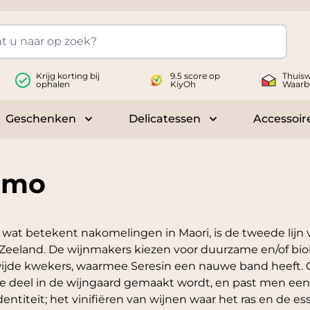
Krijg korting bij
9.5 score op
Thuisw
ophalen
KiyOh
Waarb
Geschenken
Delicatessen
Accessoir
 submenu for Wijnen
Toggle submenu for Geschenken
Toggle submenu fo
omo
at betekent nakomelingen in Maori, is de tweede lijn 
eeland. De wijnmakers kiezen voor duurzame en/of biol
jde kwekers, waarmee Seresin een nauwe band heeft. Ook
e deel in de wijngaard gemaakt wordt, en past men een 
dentiteit; het vinifiëren van wijnen waar het ras en de es