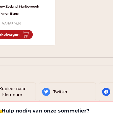
euw Zeeland, Marlborough
ignon Blanc
VANAF
14,95
nkelwagen
Kopieer naar
Twitter
klembord
Hulp nodig van onze sommelier?
✨