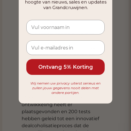
hoogte van nieuws, sales en updates
alcoholvrije 'champagne' en wordt
van Grandcruwijnen.
gemaakt van louter high end
ingrediënten. Het is:
- 100% biologisch en veganistisch
- Geen toegevoegde suikers of
kunstmatige aroma’s
- Gemaakt met gedealcoholiseerde
biologische wijn, druivensap en
natuurlijke extracten
Ontvang 5% Korting
- Traditionele wijnfermentatie in
eikenhouten vate welke voor het
eerst toegepast in de productie van
Wij nemen uw privacy uiterst serieus en
zullen jouw gegevens nooit delen met
alcoholvrije wijn
andere partijen.
- Meer dan 4 jaar onderzoek en
ontwikkeling heeft er
plaatsgevonden en 200 tests
hebben geleid tot een innovatief
dealcoholisatieproces dat de