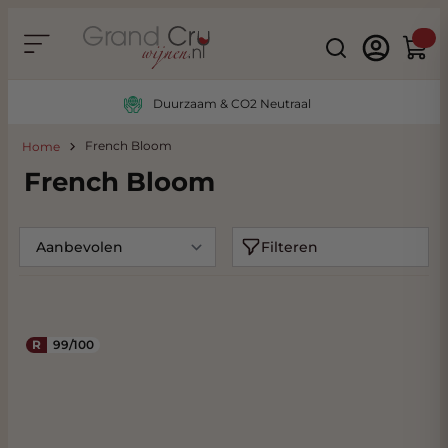
Ga naar de inhoud
Search
Winke
Duurzaam & CO2 Neutraal
French Bloom
Home
French Bloom
Filteren
R
99/100