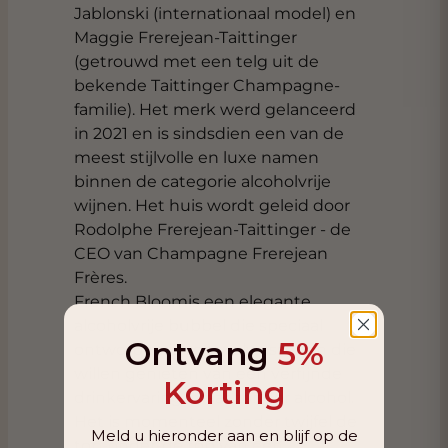
Jablonski (internationaal model) en
Maggie Frerejean-Taittinger
(getrouwd met een telg uit de
bekende Taittinger Champagne-
familie). Het merk werd gelanceerd
in 2021 en is sindsdien een van de
meest stijlvolle en luxe namen
binnen de categorie alcoholvrije
wijnen. Het huis wordt geleid door
Rodolphe Frerejean-Taittinger - de
CEO van
Champagne Frerejean
Frères
.
French Bloomis een elegante
alcoholvrije bubbel die speciaal
Ontvang
5%
ontworpen is voor volwassenen die
willen genieten van een verfijnde
Korting
drinkervaring, maar zonder alcohol.
Het is momenteel zonder twijfel de
Meld u hieronder aan en blijf op de
top-onder-de top van een