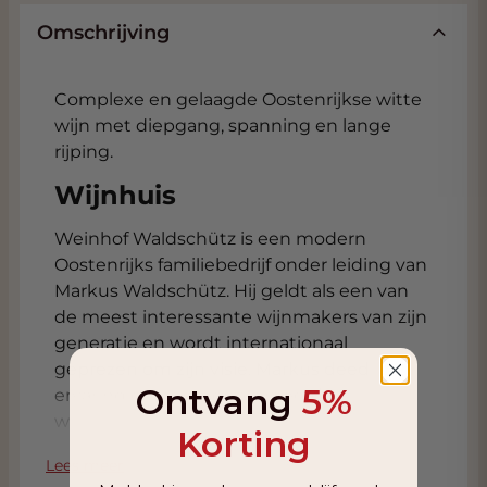
Omschrijving
Complexe en gelaagde Oostenrijkse witte
wijn met diepgang, spanning en lange
rijping.
Wijnhuis
Weinhof Waldschütz is een modern
Oostenrijks familiebedrijf onder leiding van
Markus Waldschütz. Hij geldt als een van
de meest interessante wijnmakers van zijn
generatie en wordt internationaal
geprezen om zijn visie. Markus deed
Ontvang
5%
ervaring op bij gerenommeerde
wijnhuizen en volgde onder andere
Korting
opleiding bij Jim Clendenen van Au Bon
Lees meer
Climat. Zijn aanpak is helder: een goede