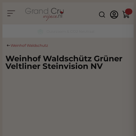
Ga naar de inhoud
Search
Winke
Duurzaam & CO2 Neutraal
Weinhof Waldschutz
Weinhof Waldschütz Grüner
Veltliner Steinvision NV