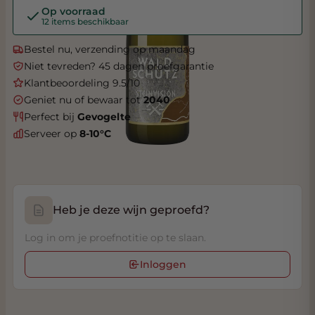
Op voorraad
12 items beschikbaar
Bestel nu, verzending op maandag
Niet tevreden? 45 dagen proefgarantie
Klantbeoordeling 9.5/10
Geniet nu of bewaar tot
2040
Perfect bij
Gevogelte
Serveer op
8-10°C
Heb je deze wijn geproefd?
Log in om je proefnotitie op te slaan.
Inloggen