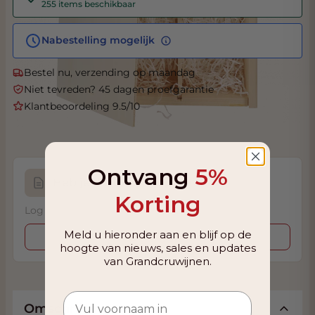
255 items beschikbaar
Nabestelling mogelijk
Bestel nu, verzending op maandag
Niet tevreden? 45 dagen proefgarantie
Klantbeoordeling 9.5/10
Ontvang
5%
Heb je deze wijn geproefd?
Korting
Log in om je proefnotitie op te slaan.
Meld u hieronder aan en blijf op de
Inloggen
hoogte van nieuws, sales en updates
van Grandcruwijnen.
Omschrijving