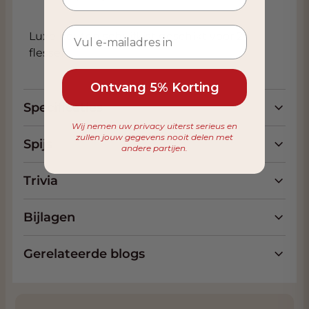
Luxe houten schuifkist geschikt voor 2
flessen
Ontvang 5% Korting
Specificaties
Wij nemen uw privacy uiterst serieus en
zullen jouw gegevens nooit delen met
Spijs
andere partijen.
Trivia
Bijlagen
Gerelateerde blogs