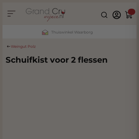
Ga naar de inhoud
Search
Winke
Thuiswinkel Waarborg
Weingut Polz
Schuifkist voor 2 flessen