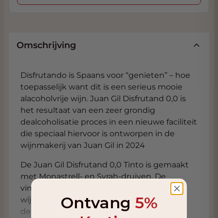
Omschrijving
Disfrutando is Spaans voor “genieten” – hoe
toepasselijk want dit is een serieus mooie
alacoholvrije wijn. Juan Gil Disfrutand 0,0 is
het resultaat van een zeer grondig
dealcoholisatie proces in een nieuwe faciliteit
die speciaal hiervoor is ontworpen in de
wijnmakerij van Juan Gil in 2024
De Juan Gil Disfrutand 0,0 Tinto is gemaakt
met Monastrell- en Syrah-druiven. De
vinificatie gebeurt exact zoals bij hun rode
Ontvang
5%
wijnen met daarna een gepattendeerde
dealcoholisatie en opslag in roestvrijstalen