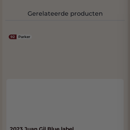
temperatuur rond de 18 °C. Eenmaal
geopend, kan hij tot vijf dagen in de koelkast
Gerelateerde producten
worden bewaard. Om van de volle smaak te
genieten, wordt aanbevolen om te
consumeren bij een temperatuur tussen 14
92
Parker
°C en 16 °C.
WEETJE:
In de Tab: Bijlage vindt u de
officiële factsheet van deze fraaie wijn. Wij
sturen u die automatisch toe bij een
bestelling van deze wijn. De wijn ligt in ons
geconditioneerde Wine Warehouse en als u
de wijn komt afhalen ontvangt u ook nog
een mooie korting. U ziet uw korting direct
wanneer u kiest voor Afhalen in Afreken-
pagina. We zitten bijna naast de Rijksweg
met volop parkeergelegenheid. Klik
hier
voor
ons adres.
2023 Juan Gil Blue label