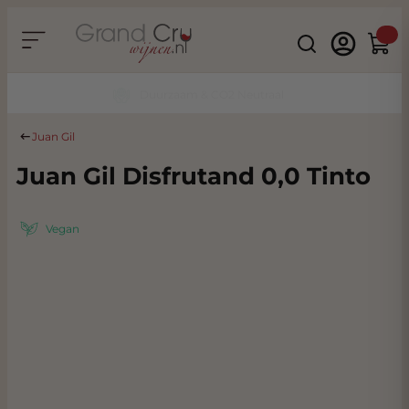
Ga naar de inhoud
Search
Winke
Duurzaam & CO2 Neutraal
Juan Gil
Juan Gil Disfrutand 0,0 Tinto
Vegan