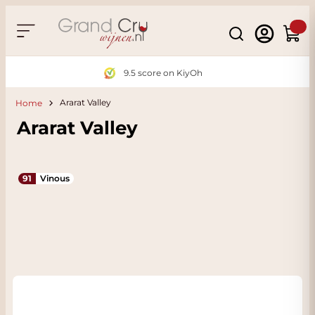
Skip to Content
Search
Cart
9.5 score on KiyOh
Ararat Valley
Home
Ararat Valley
91
Vinous