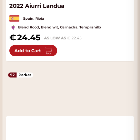
2022 Aiurri Landua
Spain, Rioja
Blend Rood, Blend wit, Garnacha, Tempranillo
24.45
AS LOW AS
22.45
Add to Cart
92
Parker