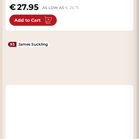
27.95
AS LOW AS
26.75
Add to Cart
93
James Suckling