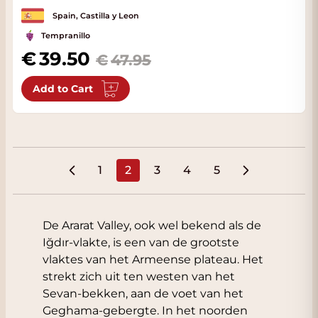
Spain, Castilla y Leon
Tempranillo
Special Price
39.50
47.95
Add to Cart
1
2
3
4
5
Page
You're currently reading page
Page
Page
Page
De Ararat Valley, ook wel bekend als de
Iğdır-vlakte, is een van de grootste
vlaktes van het Armeense plateau. Het
strekt zich uit ten westen van het
Sevan-bekken, aan de voet van het
Geghama-gebergte. In het noorden