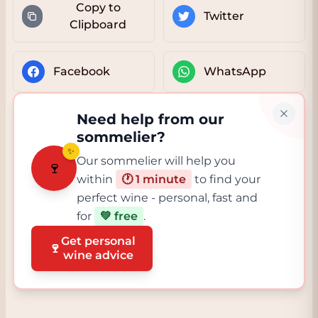
Copy to
Twitter
Clipboard
Facebook
WhatsApp
Need help from our
sommelier?
✨
Our sommelier will help you
🍷
within
🕐 1 minute
to find your
perfect wine - personal, fast and
for
💚 free
.
Get personal
🍷
wine advice