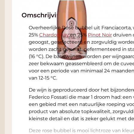
Omschrijving
Overheerlijke Rose bubbel uit Franciacorta,
25%
Chardonnay
en 75%
Pinot Noir
druiven 
geoogst, geselecteerd en zorgvuldig worden
worden zacht geperst, gefermenteerd in st
(16 °C). De basiswijnen worden per wijngaa
zeer bekwaam geassembleerd om de cuvee
voor een periode van minimaal 24 maanden 
van 12-15 °C.
De wijn is geproduceerd door het bijzondere
Federico Fossati die maar 1 droom had: een 
een gebied met een natuurlijke roeping voor
product van absolute topkwaliteit, zorgvuld
kleinste detail en dat is zeker gelukt met d
Deze rose bubbel is mooi lichtroze van kle