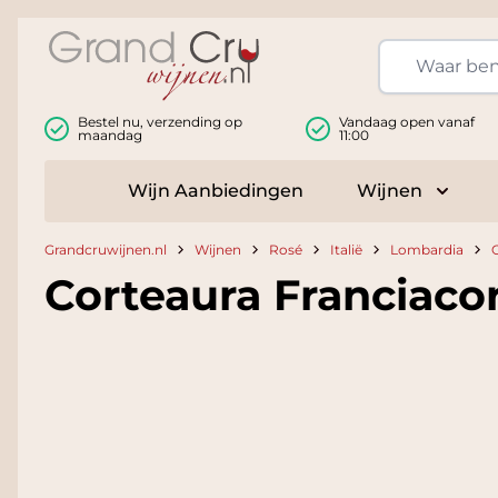
Ga naar de inhoud
Bestel nu, verzending op
Vandaag open vanaf
maandag
11:00
Wijn Aanbiedingen
Wijnen
Toggle
Grandcruwijnen.nl
Wijnen
Rosé
Italië
Lombardia
Corteaura Franciaco