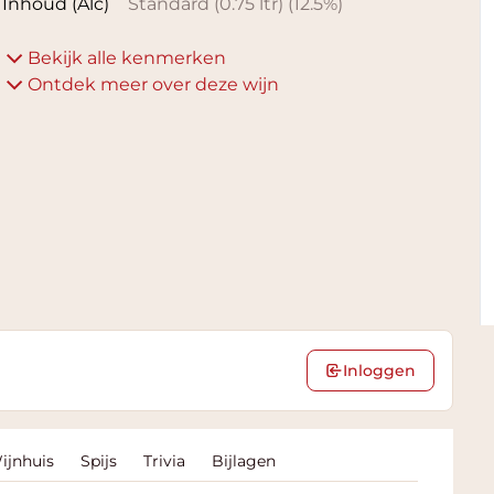
Inhoud (Alc)
Standard (0.75 ltr)
(
12.5
%)
Bekijk alle kenmerken
Ontdek meer over deze wijn
Inloggen
ijnhuis
Spijs
Trivia
Bijlagen