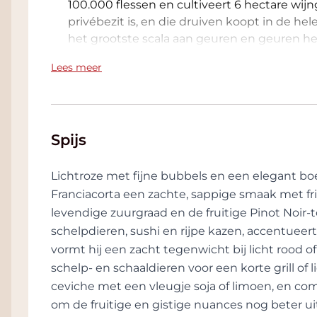
100.000 flessen en cultiveert 6 hectare wi
privébezit is, en die druiven koopt in de hel
het grootste scala aan geuren en geuren h
"Corte" is niet zomaar een woord, het maakt
Lees meer
etymologie van het territorium van Wijnhui
betrouwbare betekenis lijkt te dateren ui
beheerd door de monniken van de Benedicti
belasting- en accijnsvergoeding: het was een 
Spijs
van belastingen. "Aura" is een naam die zelf
verwijst het naar een nimf, de dochter van P
Lichtroze met fijne bubbels en een elegant b
het Griekse woord "alos" (kroon), komt de a
Franciacorta een zachte, sappige smaak met fr
dat ongrijpbare gebied van lichtende strali
levendige zuurgraad en de fruitige Pinot Noir-t
waarneming, dat alle levende wezens omri
schelpdieren, sushi en rijpe kazen, accentueert
een enkele naam te creëren die een eerbeto
vormt hij een zacht tegenwicht bij licht rood o
levensadem die de vrucht van het werk in 
schelp- en schaaldieren voor een korte grill of 
Het symbool dat bij deze naam werd gekoze
ceviche met een vleugje soja of limoen, en co
zachtaardig wezen met een enorm potentieel
om de fruitige en gistige nuances nog beter ui
lange levensduur. De tijd zijn gang laten gaa