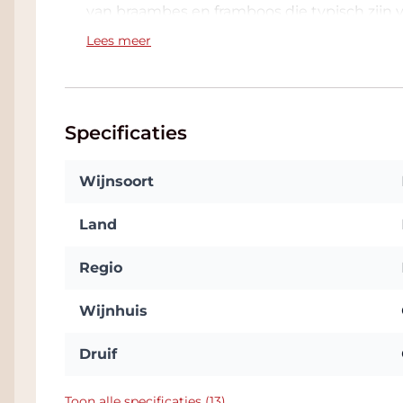
van braambes en framboos die typisch zijn 
sappige smaak wordt vergezeld door een e
Lees meer
prettige bubbel.
Ideaal als aperitief en tijdens de maaltijd oo
licht rood vlees, gemengd koud varkensvl
Specificaties
tomatensaus. Ook een heel goede match met 
Aanbevolen serveertemperatuur: 6 °C.
Wijnsoort
Corteaura wijnen online bestell
Land
Corteaura wijnen koopt u natuurlijk online 
van de grootste wijncollecties in Nederland
Regio
als wijnen-voor-ieder-budget kunt bestellen.
betrouwbare service dat is Grandcruwijnen!
Wijnhuis
Druif
Toon alle specificaties (13)