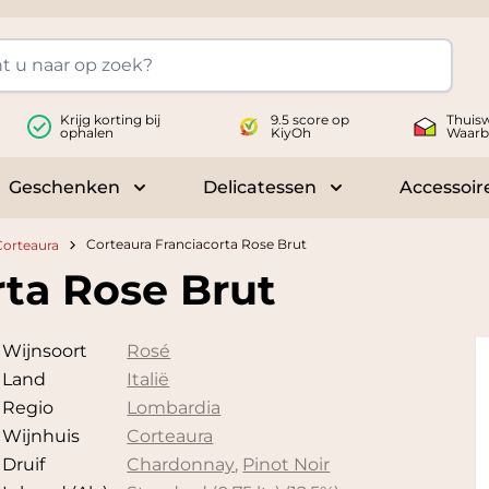
Krijg korting bij
9.5 score op
Thuisw
ophalen
KiyOh
Waarb
Geschenken
Delicatessen
Accessoir
 submenu for Wijnen
Toggle submenu for Geschenken
Toggle submenu fo
Corteaura Franciacorta Rose Brut
Corteaura
rta Rose Brut
Wijnsoort
Rosé
Land
Italië
Regio
Lombardia
Wijnhuis
Corteaura
Druif
Chardonnay
,
Pinot Noir