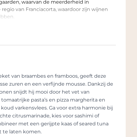
jngaarden, waarvan de meerderheid in
e regio van Franciacorta, waardoor zijn wijnen
ebben.
 integraal deel uit van de geschiedenis en
s Coreaura: Franciacorta. De meest
t de Middeleeuwen toen de gebieden,
jnen en Cluniacia, profiteerden van
"curtes francae" -regio, dat is vrijgesteld
s nog ouder is: in de Griekse mythologie
eriboea en Lelas, zo snel als de wind. Van
oeket van braambes en framboos, geeft deze
ura die door het occulte wordt gebruikt om
isse zuren en een verfijnde mousse. Dankzij de
ng te definiëren, onzichtbaar voor normale
onen snijdt hij mooi door het vet van
ngt. Deze 2 woorden zijn samengevoegd om
 tomaatrijke pasta’s en pizza margherita en
on is aan het land en aan die magische
f koud varkensvlees. Ga voor extra harmonie bij
de wijngaard uniek en superieur kan maken.
lichte citrusmarinade, kies voor sashimi of
n, een schildpad, symboliseert een
mbineer met een gerijpte kaas of seared tuna
 in zijn spreekwoordelijke traagheid en
t te laten komen.
n, is hier in Franciacorta het belangrijkste