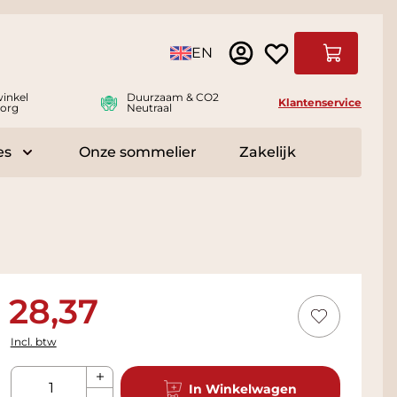
Taal
EN
Winkelwag
inkel
Duurzaam & CO2
Klantenservice
org
Neutraal
es
Onze sommelier
Zakelijk
r Delicatessen
Toggle submenu for Accessoires
28,37
Incl. btw
Aantal
In Winkelwagen