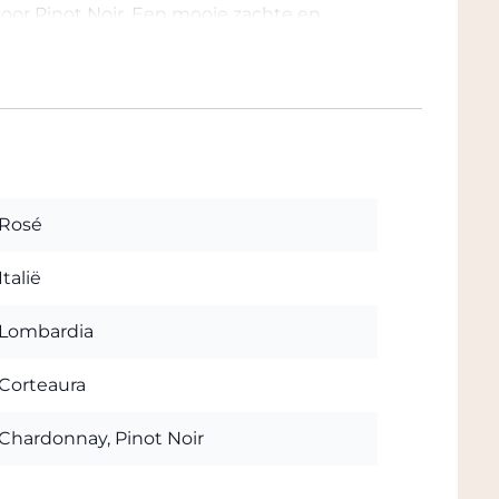
voor Pinot Noir. Een mooie zachte en
venwichtige zuurgraad en een meer dan
k zeer geschikt bij zeevruchten, rauwe vis,
ees, hoofdgerechten of tweede gangen met
pizza (margherita) en rijpe kaas.
Rosé
en bij Grandcruwijnen
Italië
bij Grandcruwijnen.nl, de wijnhandel met één
 en België, waar u zowel bijzondere wijnen
Lombardia
 Kwaliteitsproducten, snelle levering &
Corteaura
Chardonnay, Pinot Noir