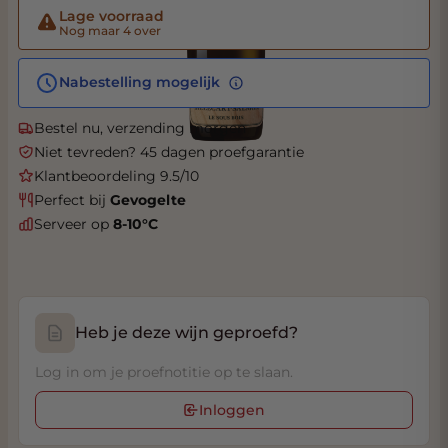
Lage voorraad
Nog maar 4 over
Nabestelling mogelijk
Bestel nu, verzending morgen
Niet tevreden? 45 dagen proefgarantie
Klantbeoordeling 9.5/10
Perfect bij
Gevogelte
Serveer op
8-10°C
Heb je deze wijn geproefd?
Log in om je proefnotitie op te slaan.
Inloggen