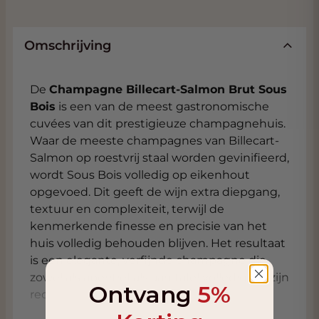
Omschrijving
De
Champagne Billecart-Salmon Brut Sous
Bois
is een van de meest gastronomische
cuvées van dit prestigieuze champagnehuis.
Waar de meeste champagnes van Billecart-
Salmon op roestvrij staal worden gevinifieerd,
wordt Sous Bois volledig op eikenhout
opgevoed. Dit geeft de wijn extra diepgang,
textuur en complexiteit, terwijl de
kenmerkende finesse en precisie van het
huis volledig behouden blijven. Het resultaat
is een elegante, verfijnde champagne die
zowel als aperitief als aan tafel volledig tot zijn
Ontvang
5%
recht komt.