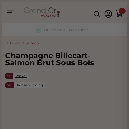
Ga naar de inhoud
Search
Winke
Duurzaam & CO2 Neutraal
Billecart-Salmon
Champagne Billecart-
Salmon Brut Sous Bois
91
Parker
93
James Suckling