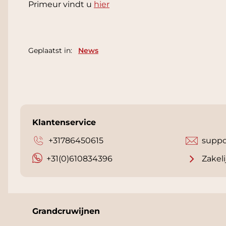
Primeur vindt u
hier
Geplaatst in:
News
Klantenservice
+31786450615
suppo
+31(0)610834396
Zakeli
Grandcruwijnen