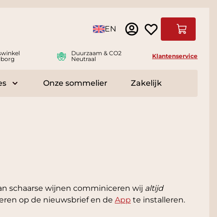
Taal
EN
Winkelwag
swinkel
Duurzaam & CO2
Klantenservice
borg
Neutraal
es
Onze sommelier
Zakelijk
r Delicatessen
Toggle submenu for Accessoires
an schaarse wijnen comminiceren wij
altijd
neren op de nieuwsbrief en de
App
te installeren.