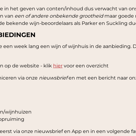
ite in het geven van conten/inhoud dus verwacht van o
en van
een of andere onbekende grootheid
maar goede r
 bekende wijn-beoordelaars als Parker en Suckling due u
BIEDINGEN
een week lang een wijn of wijnhuis in de aanbieding. De
n op de website - klik
hier
voor een overzicht
ceren via onze
nieuwsbrief
en met een bericht naar o
en/wijnhuizen
 opruiming
erst via onze nieuwsbrief en App en in een volgende fa