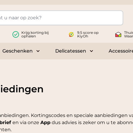
Krijg korting bij
9.5 score op
Thui
ophalen
KiyOh
Waar
Geschenken
Delicatessen
Accessoir
 submenu for Wijnen
Toggle submenu for Geschenken
Toggle submenu fo
biedingen
nbiedingen. Kortingscodes en speciale aanbiedingen v
brief
en via onze
App
dus advies is zeker om u te abon
nten.