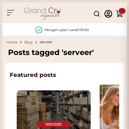
Ga naar de inhoud
Search
Winke
Morgen open vanaf 09:00
serveer
Home
Blog
Posts tagged 'serveer'
Featured posts