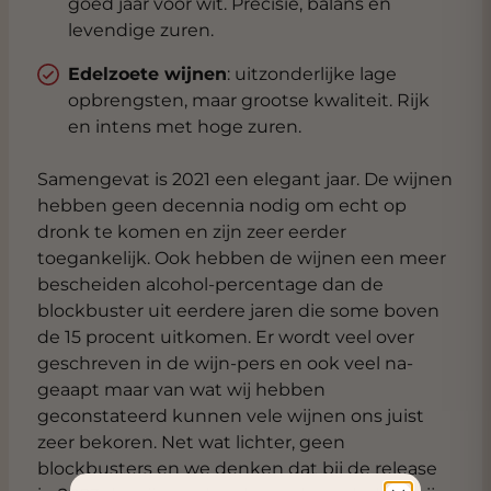
goed jaar voor wit. Precisie, balans en
levendige zuren.
Edelzoete wijnen
: uitzonderlijke lage
opbrengsten, maar grootse kwaliteit. Rijk
en intens met hoge zuren.
Samengevat is 2021 een elegant jaar. De wijnen
hebben geen decennia nodig om echt op
dronk te komen en zijn zeer eerder
toegankelijk. Ook hebben de wijnen een meer
bescheiden alcohol-percentage dan de
blockbuster uit eerdere jaren die some boven
de 15 procent uitkomen. Er wordt veel over
geschreven in de wijn-pers en ook veel na-
geaapt maar van wat wij hebben
geconstateerd kunnen vele wijnen ons juist
zeer bekoren. Net wat lichter, geen
blockbusters en we denken dat bij de release