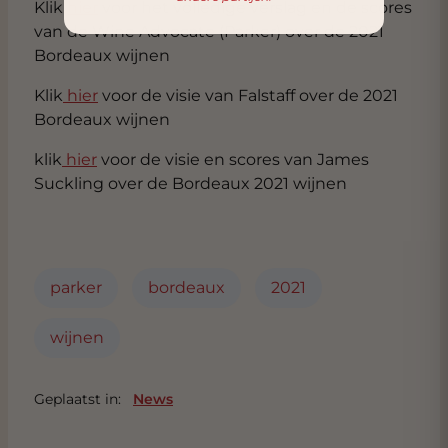
Klik
hier
voor het volledige verslag en de scores
van de Wine Advocate (Parker) over de 2021
Bordeaux wijnen
Klik
hier
voor de visie van Falstaff over de 2021
Bordeaux wijnen
klik
hier
voor de visie en scores van James
Suckling over de Bordeaux 2021 wijnen
parker
bordeaux
2021
wijnen
Geplaatst in:
News