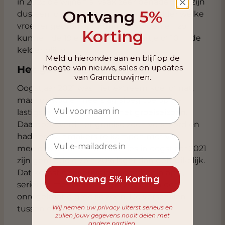
in 2023 de wijnen al vaak zeer benaderbaar zijn
Ontvang
5%
dus een ideale vintage voor in de kelder welke
vroeger gedronken kunnen worden en zo
Korting
kunnen de 19 en 20 nog een jaartje of 10 in de
kelder blijven.
Meld u hieronder aan en blijf op de
hoogte van nieuws, sales en updates
Het groeiseizoen van 2021
van Grandcruwijnen.
Oogstjaar 2021 was niet extreem koel of nat,
maar de kou en neerslag sloeg toe op de
lastigste momenten van het groeiseizoen.
Daardoor werd het groeiseizoen verstoord en
hadden wijnmakers te kampen met veel
meeldauw en rot. De volumes in oogstjaar 2021
zijn gemiddeld zo’n 20% lager dan gebruikelijk.
Dat komst door ernstige vorst begin april,
Ontvang 5% Korting
serieuze meeldauw begin zomer en een
onregelmatig groeiseizoen. De verschillen
Wij nemen uw privacy uiterst serieus en
tussen de châteaux zijn echter groot.
zullen jouw gegevens nooit delen met
andere partijen.