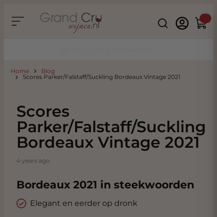
Ga naar de inhoud
Search
Winke
Duurzaam & CO2 Neutraal
Home
Blog
Scores Parker/Falstaff/Suckling Bordeaux Vintage 2021
Scores
Parker/Falstaff/Suckling
Bordeaux Vintage 2021
4 years ago
Bordeaux 2021 in steekwoorden
Elegant en eerder op dronk