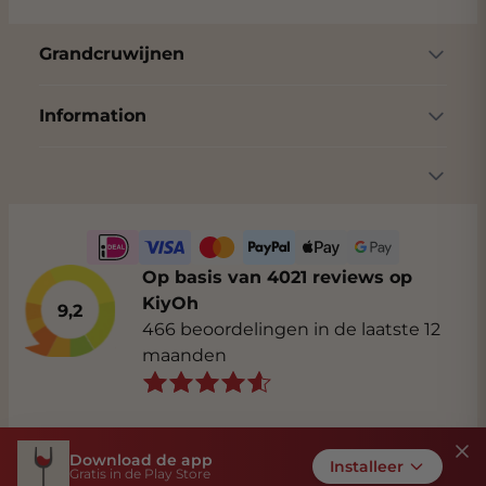
Grandcruwijnen
Information
Op basis van 4021 reviews op
KiyOh
9,2
466 beoordelingen in de laatste 12
maanden
Download de app
Algemene voorwaarden
Privacybeleid
Installeer
Gratis in de Play Store