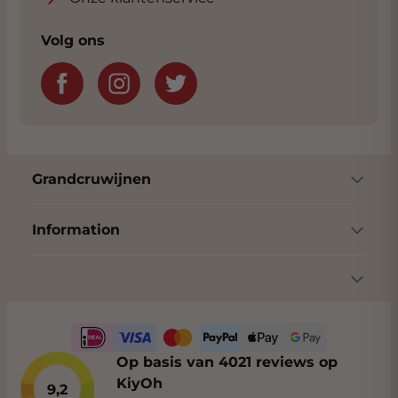
Heerlijk als aperitief en uitstekend te
Volg ons
combineren met groentesoepen, salades,
gegrilde vis, schaal- en schelpdieren, lichte
pastagerechten, gegrild wit vlees en zachte
kazen.
Grandcruwijnen
Information
Op basis van 4021 reviews op
KiyOh
9,2