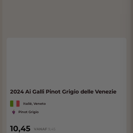
geliefd is. De combinatie van voldoende zon
en verkoelende invloeden zorgt voor een
optimale balans tussen rijp fruit en verfijnde
frisheid.
Vinificatie
Na een zachte persing vergisten de druiven
onder gecontroleerde temperaturen om de
frisse fruitaroma's optimaal te behouden.
Vervolgens rijpt de wijn drie maanden op zijn
fijne gistbezinksel (
sur lie
), wat zorgt voor
extra ronding, structuur en een subtiele
romigheid zonder de levendige stijl van de
2024 Ai Galli Pinot Grigio delle Venezie
wijn te verliezen.
Italië, Veneto
Geur, smaak en karakter
Pinot Grigio
De wijn heeft een heldere strogele kleur. In
de geur domineren
aroma
's van tropisch
10,45
VANAF
9,45