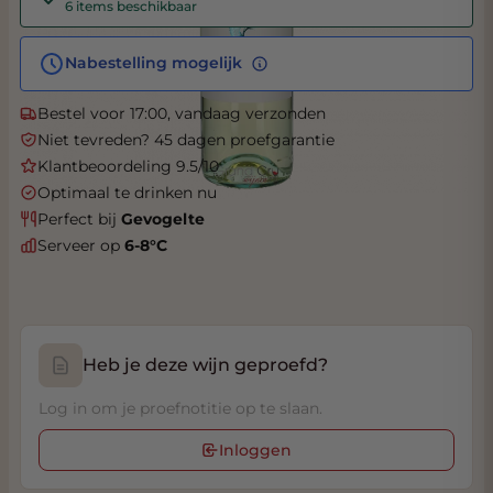
6 items beschikbaar
Nabestelling mogelijk
Bestel voor 17:00, vandaag verzonden
Niet tevreden? 45 dagen proefgarantie
Klantbeoordeling 9.5/10
Optimaal te drinken nu
Perfect bij
Gevogelte
Serveer op
6-8°C
Heb je deze wijn geproefd?
Log in om je proefnotitie op te slaan.
Inloggen