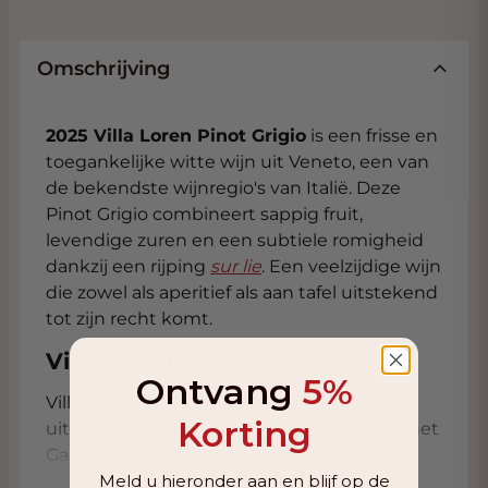
Omschrijving
2025 Villa Loren Pinot Grigio
is een frisse en
toegankelijke witte wijn uit Veneto, een van
de bekendste wijnregio's van Italië. Deze
Pinot Grigio combineert sappig fruit,
levendige zuren en een subtiele romigheid
dankzij een rijping
sur lie
. Een veelzijdige wijn
die zowel als aperitief als aan tafel uitstekend
tot zijn recht komt.
Villa Loren
Ontvang
5%
Villa Loren is gevestigd in Veneto, de
Korting
uitgestrekte wijnregio tussen Venetië en het
Gardameer. Het gebied profiteert van veel
zonuren, terwijl verkoelende invloeden vanaf
Meld u hieronder aan en blijf op de