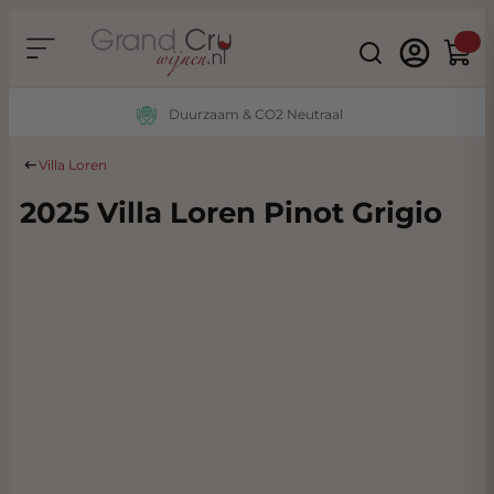
Ga naar de inhoud
Search
Winke
Duurzaam & CO2 Neutraal
Villa Loren
2025 Villa Loren Pinot Grigio