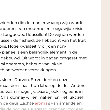
 vrienden die de manier waarop wijn wordt
nderen: een moderne en toegewijde visie.
de Languedoc Roussillon! De wijnen worden
ssen de frisheid, de hebzucht van het fruit
irs. Hoge kwaliteit, vrolijk en non-
e planee is een belangrijk element in de
t gebouwd. Dit wordt in daden omgezet met
tral opereren, behoud van lokale
gisch ontworpen verpakkingen.
es skiën. Durven. En zo denken onze
 maar eens naar hun label op de fles. Anders
duurzaam mogelijk. Daarbij ook nog eens in
t Chardonnay willen maken. En het lukt ze!
in de geur. Zachte
aroma
's van amandelen
 die de nodige zuurgraad brengen voor een