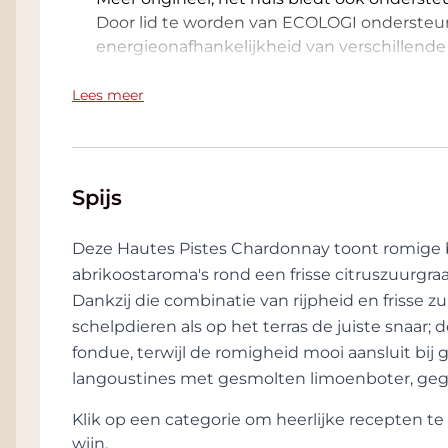
Door lid te worden van ECOLOGI ondersteun
energieonafhankelijkheid van verschillend
Aubert & Mathieu steunt ook de AMPA-verenig
Lees meer
bescherming en bescherming van de bijen,
bijenteelt in de Languedoc. Door de bijen t
in de ontwikkeling van de wijnstok, zetten
terroir
Spijs
Aubert & Mathieu pleit voor een zinvolle wi
mogelijk de toevoeging van synthetische pr
Deze Hautes Pistes Chardonnay toont romige
vermijden. Al hun producten zijn biologisch 
abrikoostaroma's rond een frisse citruszuurgra
Dankzij die combinatie van rijpheid en frisse zur
Een Eco Verantwoordelijkheid begint bij h
schelpdieren als op het terras de juiste snaar;
verpakking van de wijnen is 100% ecologisch
fondue, terwijl de romigheid mooi aansluit bij 
gemaakt van gerecycled glas. De flessen zi
langoustines met gesmolten limoenboter, gegril
geproduceerd in het zuiden van Frankrijk. 
biologische en gerecyclede materialen, Impr
Klik op een categorie om heerlijke recepten 
Kurkstoppers zijn ook FSC-gecertificeerd, w
wijn.