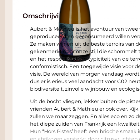
Omschrijving
Aubert & Mathieu is het avontuur van twee
geproduceerd en geconsumeerd willen vera
Ze maken wijnen uit de beste terroirs van 
gekenmerkt door onze stijl die schommelt tu
en het respect voor de typiciteit van de terro
conformistisch. Een toegewijde visie voor d
visie. De wereld van morgen vandaag word
dus er is erieus veel aandacht voor C02 neu
biodiversiteit, zinvolle wijnbouw en ecolo
Uit de bocht vliegen, lekker buiten de pist
vrienden Aubert & Mathieu er ook over. Kijk
zullen we maar zeggen. En alles eco en zo 
het diepe zuiden van Frankrijk een kwalitei
Hun “Hors Pistes’ heeft een brioche smaak 
en abrikozen versterkt door citrusvruchten