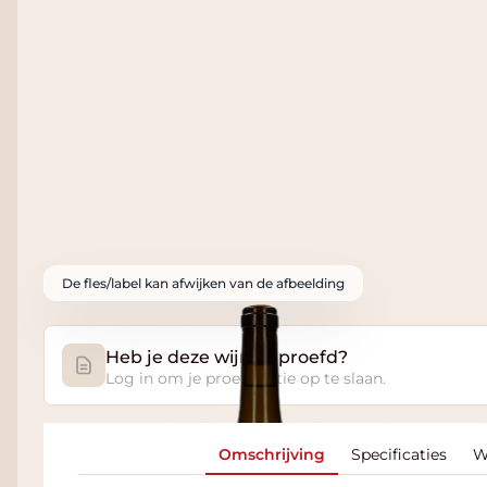
De fles/label kan afwijken van de afbeelding
Heb je deze wijn geproefd?
Log in om je proefnotitie op te slaan.
Omschrijving
Specificaties
W