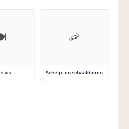
it om de mooiste appellations van de
ortiment brengt de beste Terroirs van de
zintuiglijke wandeling in de streek van
onderheden van elke appellatie : Terrasses
️
🦐
 en Côtes du Roussillon Villages Caramany. De
het terroir, maar weerspiegelen ook de
len tussen frisheid en fruit, om u een
t omgaan en het maken van fraaie
e vis
Schelp- en schaaldieren
et feit dat de Aubert & Mathieu de wijnen
iness Lounge en tevens geschonken in de