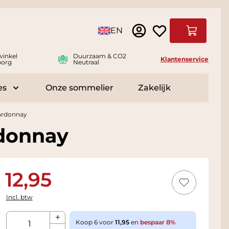
Taal
EN
Winkelwag
winkel
Duurzaam & CO2
Klantenservice
borg
Neutraal
es
Onze sommelier
Zakelijk
r Delicatessen
Toggle submenu for Accessoires
hardonnay
rdonnay
12,95
Incl. btw
Aantal
Koop 6 voor
11,95
en
bespaar
8
%