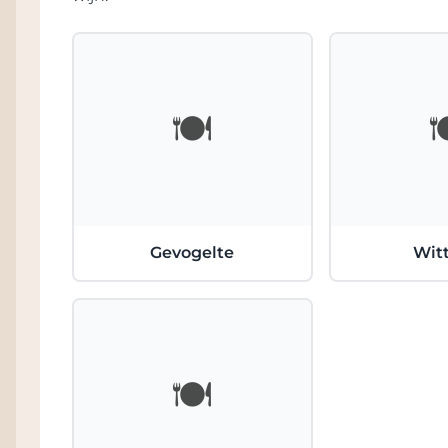
Met het Terroir-assortiment nodigen wij u u
Languedoc Roussillon te ontdekken! Dit ass
regio samen en nodigt u uit voor een mooie 
herkomst. Het laat geeft de nuances en bijz
🍽️

du Larzac, Corbières, Minervois la Livinière
cuvées zijn niet alleen representatief voor 
Aubert & Mathieu-stijl. Onze wijnen schomme
onvergetelijke proefervaring te bieden.
Dat zuinig en verstanding met onze planee
Gevogelte
Witt
producten hand in hand gaat getuigen wel h
zijn die worden geschonken in de KLM Bus
Business class van KLM/Air France.
🍽️