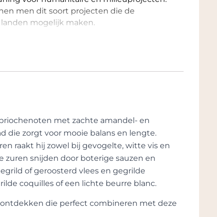
en men dit soort projecten die de
e landen mogelijk maken.
ing (Montpellier), die zich inzet voor de
 hun omgeving en het erfgoed van de
e beschermen, die een essentiële rol spelen
 men zich ook in voor het behoud van het
jnbouw, luisteren naar de natuur en zoveel
oducten in de wijngaard en in de kelder
 briochenoten met zachte amandel- en
of in conversie.
ad die zorgt voor mooie balans en lengte.
en raakt hij zowel bij gevogelte, witte vis en
et ontwerp van onze producten. De
 de zuren snijden door boterige sauzen en
 ontworpen en recyclebaar: De flessen zijn
gegrild of geroosterd vlees en gegrilde
jn lichter dan normaal en worden
de coquilles of een lichte beurre blanc.
De labels en dozen zijn gemaakt van
im Vert en FSC gecertificeerd.
te ontdekken die perfect combineren met deze
at bijdraagt ​​aan verantwoord bosbeheer.