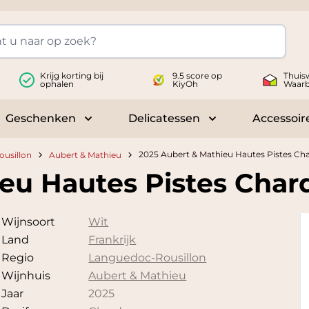
Krijg korting bij
9.5 score op
Thuis
ophalen
KiyOh
Waar
Geschenken
Delicatessen
Accessoir
 submenu for Wijnen
Toggle submenu for Geschenken
Toggle submenu fo
2025 Aubert & Mathieu Hautes Pistes C
usillon
Aubert & Mathieu
ieu Hautes Pistes Cha
Wijnsoort
Wit
Land
Frankrijk
Regio
Languedoc-Rousillon
Wijnhuis
Aubert & Mathieu
Jaar
2025