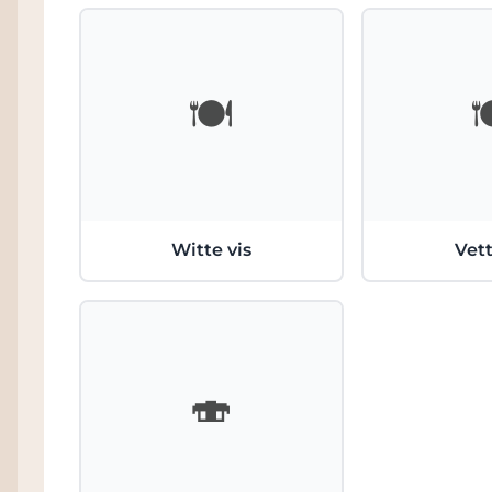
🍽️

Witte vis
Vett
🍣