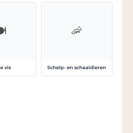
️
🦐
e vis
Schelp- en schaaldieren