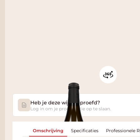
Heb je deze wijn geproefd?
Log in om je proefnotitie op te slaan.
Omschrijving
Specificaties
Professionele 