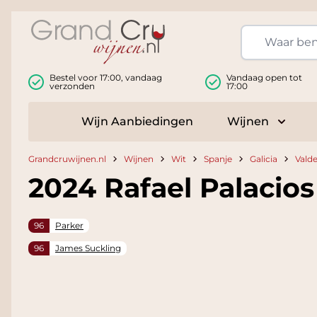
Ga naar de inhoud
Bestel voor 17:00, vandaag
Vandaag open tot
verzonden
17:00
Wijn Aanbiedingen
Wijnen
Toggle
Grandcruwijnen.nl
Wijnen
Wit
Spanje
Galicia
Valde
2024 Rafael Palacio
96
Parker
96
James Suckling