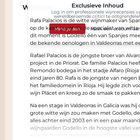
Exclusieve Inhoud
Wijnhuis
Log in om professionele wijnrecensies v
wereldberoemde critici te ontgrendele
Rafa Palacios is dé witte wijnmaker van Span
op de kaart gezet als de specialist van witte
Meld je aan
Maak een account aa
dit moment is Godello één van Spanjes mees
de bekende oenologen in Valdeorras met ee
Rafael Palacios is de jongste broer van Alva
project in de Priorat. De familie Palacios he
Remondo bodega in het stadje Alfaro (Rioja B
eind jaren 80. Rafa is de jongste van negen
het familiedomein in Rioja. Hij legde zich v
wijn Plácet en kreeg zo de smaak te pakke
Na een stage in Valdeorras in Galicia was hij o
grote witte wijn zou maken met Godello, de ty
alles achter eind 2003 en in een paar maand
wijngaarden Godello in de hoogste vallei van 
naar de hoogst gelegen, moeilijkst toegank