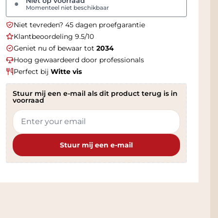
Niet op voorraad
●
Momenteel niet beschikbaar
Niet tevreden? 45 dagen proefgarantie
Klantbeoordeling 9.5/10
Geniet nu of bewaar tot
2034
Hoog gewaardeerd door professionals
Perfect bij
Witte vis
Stuur mij een e-mail als dit product terug is in
voorraad
Stuur mij een e-mail