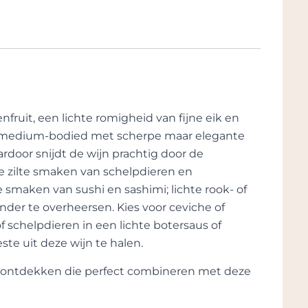
lingen niet meer in geïnteresseerd waren
n en te weinig opbrengsten. Hij slaagde er
de in de buurt een grote garage en kelder
ds zijn eerste As Sortes. Zijn tweede wijn, de
n korte tijd kregen zijn wijnen in binnen- en
ebruikt hij ook kleine hoeveelheden
nfruit, een lichte romigheid van fijne eik en
t nóg beter te doen. De bouw van de
 is medium-bodied met scherpe maar elegante
verwerven van de beste wijngaarden en het
rdoor snijdt de wijn prachtig door de
11 zijn ondertussen ook de bouwplannen
 de zilte smaken van schelpdieren en
en praktische hal gebouwd met zicht op de
 smaken van sushi en sashimi; lichte rook- of
er te overheersen. Kies voor ceviche of
of schelpdieren in een lichte botersaus of
jn wijnen; het is een glycerische cépage,
te uit deze wijn te halen.
p grote hoogte, is deze druif in staat tot ware
 ongezien is. Godello heeft van nature hoge
te ontdekken die perfect combineren met deze
 tijd waarborgt. Treixadura is vergelijkbaar
apaciteiten.