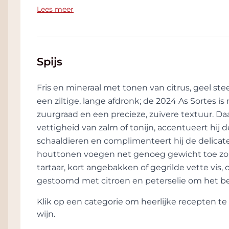
voortbrengende wijngaarden waar de dorpe
Lees meer
omdat die te veel werk met zich meebrachte
in korte tijd in om 12 ha aan te kopen, huur
voor de vinificatie, en in 2004 maakte hij ree
Louro, volgde een jaar later.
Spijs
Deze wijn sloeg dadelijk in als een bom en i
buitenland een ware cultstatus. Intussen g
Fris en mineraal met tonen van citrus, geel stee
Treixadura en denkt hij reeds verder om he
een ziltige, lange afdronk; de 2024 As Sortes
bodega is volledig ondergeschikt aan het 
zuurgraad en een precieze, zuivere textuur. Daa
maken van de beste witte wijn, maar in 20
vettigheid van zalm of tonijn, accentueert hij
voldoende gerijpt en heeft hij een kleine 
schaaldieren en complimenteert hij de delicate
wijngaard van Sorte Antiga.
houttonen voegen net genoeg gewicht toe zond
tartaar, kort angebakken of gegrilde vette vis, 
Rafael zelf noemt de Godello de 'long' van zi
gestoomd met citroen en peterselie om het bes
met bijzonder weinig
aroma
’s. Niettemin, o
topprestaties en krijgt hij een fraîcheur die
Klik op een categorie om heerlijke recepten 
wijnsteenzuren, wat een goede evolutie in de
wijn.
met Godello, maar heeft meer aromatische c