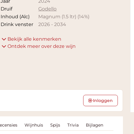
Jaar
2024
Druif
Godello
Inhoud (Alc)
Magnum (1.5 ltr)
(
14
%)
Drink venster
2026
-
2034
Bekijk alle kenmerken
Ontdek meer over deze wijn
Inloggen
Recensies
Wijnhuis
Spijs
Trivia
Bijlagen