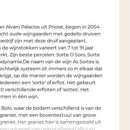
 Alvaro Palacios uit Priorat, begon in 2004
kocht oude wijngaarden met godello druiven
bedrijf zijn met deze druif aangeplant,
 de wijnstokken varieert van 7 tot 91 jaar
t. Zijn beste percelen: Sorte O Soro, Sorte
biodynamie.De naam van de wijn As Sortes is
frechtelijk systeem zit immers zo in elkaar dat
 krijgt, op die manier worden de wijngaarden
 iedereen een ‘sorte’ of erflot. Het gebeurt
0 verschillende erfloten of ‘sortes’. Het
amen in één wijn.
o Bolo, waar de bodem verschillend is van de
ig graniet, met een boventextuur van grove
aniet. Het graniet hier is samengesteld uit
een mineraal van gekristalliseerd silicium,