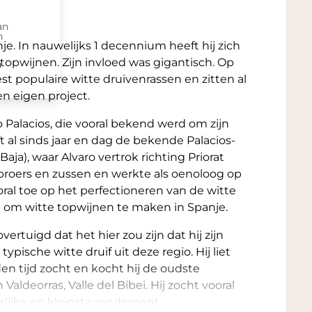
an
n
je. In nauwelijks 1 decennium heeft hij zich
 topwijnen. Zijn invloed was gigantisch. Op
n
t populaire witte druivenrassen en zitten al
n eigen project.
ro Palacios, die vooral bekend werd om zijn
eft al sinds jaar en dag de bekende Palacios-
aja), waar Alvaro vertrok richting Priorat
 broers en zussen en werkte als oenoloog op
ooral toe op het perfectioneren van de witte
n om witte topwijnen te maken in Spanje.
vertuigd dat het hier zou zijn dat hij zijn
pische witte druif uit deze regio. Hij liet
en tijd zocht en kocht hij de oudste
Valdeorras, Valle del Bibei. Hij zocht vooral
elijke en kleinste rendement