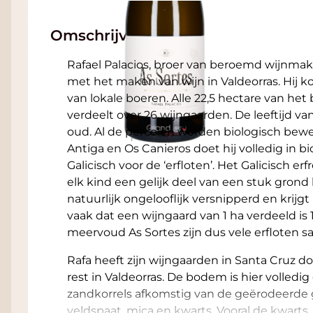
Omschrijving
Rafael Palacios, broer van beroemd wijnmaker
met het maken van wijn in Valdeorras. Hij 
van lokale boeren. Alle 22,5 hectare van het 
verdeelt over 26 wijngaarden. De leeftijd van
oud. Al de percelen worden biologisch bewerk
Antiga en Os Canieros doet hij volledig in 
Galicisch voor de ‘erfloten’. Het Galicisch er
elk kind een gelijk deel van een stuk grond
natuurlijk ongelooflijk versnipperd en krijgt
vaak dat een wijngaard van 1 ha verdeeld is 1
meervoud As Sortes zijn dus vele erfloten s
Rafa heeft zijn wijngaarden in Santa Cruz d
rest in Valdeorras. De bodem is hier volled
zandkorrels afkomstig van de geërodeerde gr
veldspaat, mica en kwarts. Vooral de kwarts, 