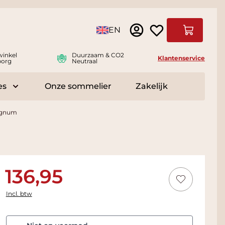
Taal
EN
Winkelwag
winkel
Duurzaam & CO2
Klantenservice
borg
Neutraal
es
Onze sommelier
Zakelijk
r Delicatessen
Toggle submenu for Accessoires
Magnum
136,95
Incl. btw