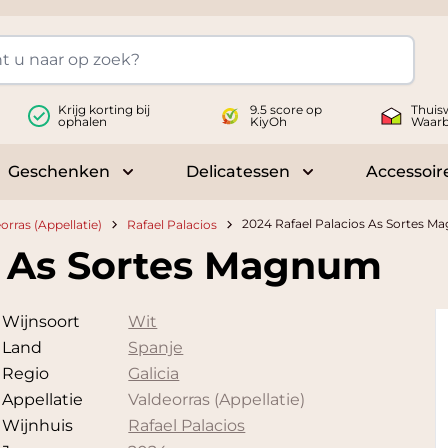
Krijg korting bij
9.5 score op
Thuis
ophalen
KiyOh
Waar
Geschenken
Delicatessen
Accessoir
 submenu for Wijnen
Toggle submenu for Geschenken
Toggle submenu fo
2024 Rafael Palacios As Sortes 
orras (Appellatie)
Rafael Palacios
s As Sortes Magnum
Wijnsoort
Wit
Land
Spanje
Regio
Galicia
Appellatie
Valdeorras (Appellatie)
Wijnhuis
Rafael Palacios