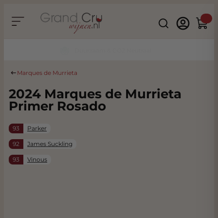
Ga naar de inhoud
Search
Winke
Duurzaam & CO2 Neutraal
Marques de Murrieta
2024 Marques de Murrieta
Primer Rosado
93
Parker
92
James Suckling
93
Vinous