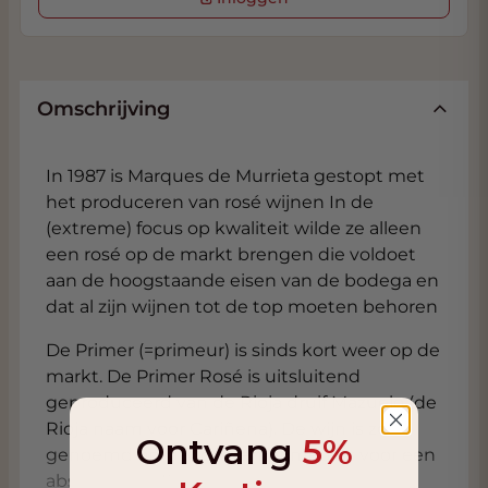
Omschrijving
In 1987 is Marques de Murrieta gestopt met
het produceren van rosé wijnen In de
(extreme) focus op kwaliteit wilde ze alleen
een rosé op de markt brengen die voldoet
aan de hoogstaande eisen van de bodega en
dat al zijn wijnen tot de top moeten behoren
De Primer (=primeur) is sinds kort weer op de
markt. De Primer Rosé is uitsluitend
geproduceerd van de Rioja druif Mazuelo (de
Rioja naam voor Cariñena). De wijn is zo
Ontvang
5%
genoemd omdat dit een primeur is voor een
absolute top Rioja rosé gemaakt van