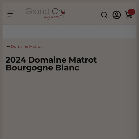
Ga naar de inhoud
Search
Winke
Duurzaam & CO2 Neutraal
Domaine Matrot
2024 Domaine Matrot
Bourgogne Blanc