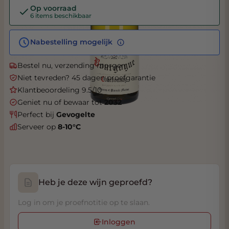
Op voorraad
6 items beschikbaar
Nabestelling mogelijk
Bestel nu, verzending morgen
Niet tevreden? 45 dagen proefgarantie
Klantbeoordeling 9.5/10
Geniet nu of bewaar tot
2032
Perfect bij
Gevogelte
Serveer op
8-10°C
Heb je deze wijn geproefd?
Log in om je proefnotitie op te slaan.
Inloggen