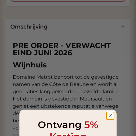
Omschrijving
PRE ORDER - VERWACHT
EIND JUNI 2026
Wijnhuis
Domaine Matrot behoort tot de gevestigde
namen van de Côte de Beaune en wordt al
generaties lang geleid door dezelfde familie.
Het domein is gevestigd in Meursault en
geniet een uitstekende reputatie vanwege
de zuivere stijl, precisie en terroirgerichte
benadering. Tegenwoordig staat de
Ontvang
5%
volgende generatie aan het roer, waarbij
traditie wordt gecombineerd met een