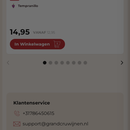
Tempranillo
14,95
VANAF
12,95
In Winkelwagen
Klantenservice
+31786450615
support@grandcruwijnen.nl