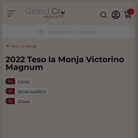
Ga naar de inhoud
Search
Winke
Duurzaam & CO2 Neutraal
Teso La Monja
2022 Teso la Monja Victorino
Magnum
94
Parker
92
James Suckling
95
Vinous