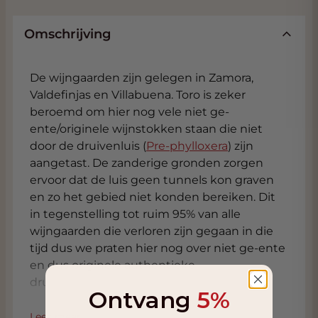
Omschrijving
De wijngaarden zijn gelegen in Zamora,
Valdefinjas en Villabuena. Toro is zeker
beroemd om hier nog vele niet ge-
ente/originele wijnstokken staan die niet
door de druivenluis (
Pre-phylloxera
) zijn
aangetast. De zanderige gronden zorgen
ervoor dat de luis geen tunnels kon graven
en zo het gebied niet konden bereiken. Dit
in tegenstelling tot ruim 95% van alle
wijngaarden die verloren zijn gegaan in die
tijd dus we praten hier nog over niet ge-ente
en dus originele authentieke
druiven(stokken).
Ontvang
5%
Dit is wederom een topper. 100% Tinta de
Lees meer