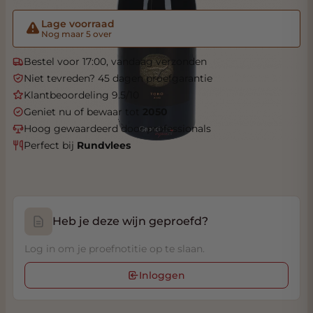
Lage voorraad
Nog maar 5 over
Bestel voor 17:00, vandaag verzonden
Niet tevreden? 45 dagen proefgarantie
Klantbeoordeling 9.5/10
Geniet nu of bewaar tot
2050
Hoog gewaardeerd door professionals
Perfect bij
Rundvlees
Heb je deze wijn geproefd?
Log in om je proefnotitie op te slaan.
Inloggen