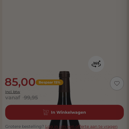
85,00
Bespaar 15%
Incl. btw
vanaf
99,95
In Winkelwagen
Grotere bestelling?
Log in om een offerte aan te vragen