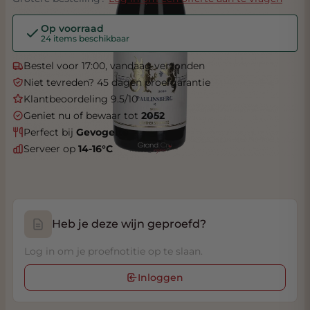
Op voorraad
24 items beschikbaar
Bestel voor 17:00, vandaag verzonden
Niet tevreden? 45 dagen proefgarantie
Klantbeoordeling 9.5/10
Geniet nu of bewaar tot
2052
Perfect bij
Gevogelte
Serveer op
14-16°C
Heb je deze wijn geproefd?
Log in om je proefnotitie op te slaan.
Inloggen