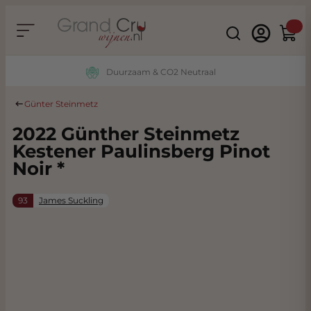
Ga naar de inhoud
Search
Winke
Duurzaam & CO2 Neutraal
Günter Steinmetz
2022 Günther Steinmetz
Kestener Paulinsberg Pinot
Noir *
93
James Suckling