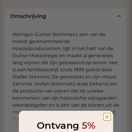
Omschrijving
Weingut Günter Steinmetz, een van de
meest gerenommeerde
Moezelproducenten, ligt in het hart van de
Duitse Moezelregio en maakt al generaties
lang wijnen die zijn gebaseerd op terroir. Het
is een familiebedrijf, sinds 1999 geleid door
Stefan Steimetz (5e generatie) en zijn vrouw
Sammie. Stefan Steinmetz staat bekend om
de productie van wijnen die de unieke
kenmerken van zijn historische wijngaarden
weerspiegelen en is één van de iconen uit de
Moesel regio wat mede wordt ondersteund
door (zeer) hoge
beoordelingen
van zijn
Ontvang
5%
wijnen door de internationale wijnpers.