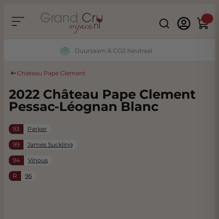
Ga naar de inhoud
Search
Winke
Duurzaam & CO2 Neutraal
Chateau Pape Clement
2022 Château Pape Clement
Pessac-Léognan Blanc
93
Parker
99
James Suckling
94
Vinous
R
96