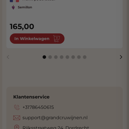
Semillon
165,00
In Winkelwagen
Klantenservice
+31786450615
support@grandcruwijnen.nl
Rijksstraatweg 24, Dordrecht