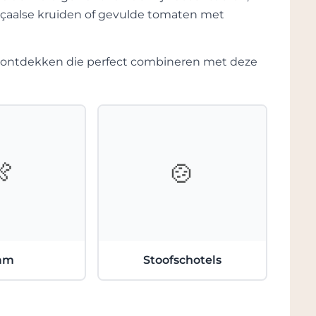
nçaalse kruiden of gevulde tomaten met
te ontdekken die perfect combineren met deze
🍖
🍲
am
Stoofschotels