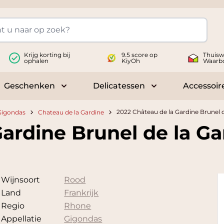
Krijg korting bij
9.5 score op
Thuisw
ophalen
KiyOh
Waarb
Geschenken
Delicatessen
Accessoir
 submenu for Wijnen
Toggle submenu for Geschenken
Toggle submenu fo
2022 Château de la Gardine Brunel 
Gigondas
Chateau de la Gardine
Gardine Brunel de la G
Wijnsoort
Rood
Land
Frankrijk
Regio
Rhone
Appellatie
Gigondas