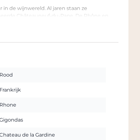
in de wijnwereld. Al jaren staan ze
ypeerde Châteauneuf-du-Pape. De Rhône en
e la Gardine
Rood
Frankrijk
Rhone
Gigondas
Chateau de la Gardine