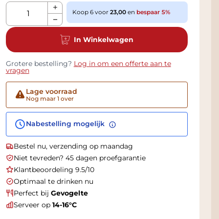
Aantal
Koop 6 voor
23,00
en
bespaar
5
%
In Winkelwagen
Grotere bestelling?
Log in om een offerte aan te
vragen
Lage voorraad
Nog maar 1 over
Nabestelling mogelijk
Bestel nu, verzending op maandag
Niet tevreden? 45 dagen proefgarantie
Klantbeoordeling 9.5/10
Optimaal te drinken nu
Perfect bij
Gevogelte
Serveer op
14-16°C