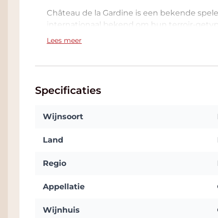
Château de la Gardine is een bekende speler 
internationaal bekend om hun terroir-get
Hermitage wijnen voeren ze onder Brunel d
Lees meer
Specificaties
Wijnsoort
Land
Regio
Appellatie
Wijnhuis