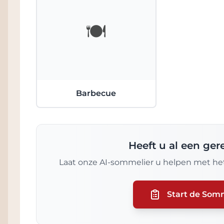
🍽️
Barbecue
Heeft u al een ge
Laat onze AI-sommelier u helpen met het
Start de Som