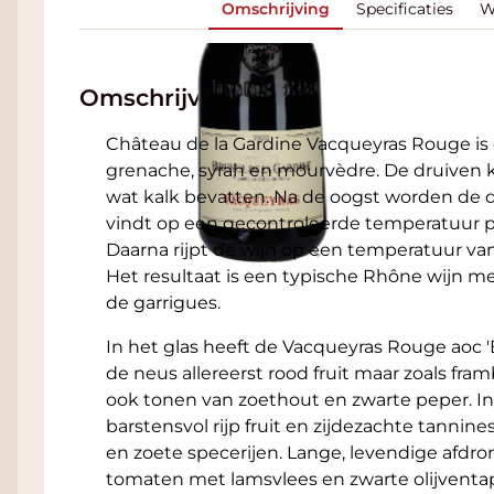
Omschrijving
Specificaties
W
Omschrijving
Château de la Gardine Vacqueyras Rouge i
grenache, syrah en mourvèdre. De druiven 
wat kalk bevatten. Na de oogst worden de d
vindt op een gecontroleerde temperatuur pl
Daarna rijpt de wijn op een temperatuur van
Het resultaat is een typische Rhône wijn met
de garrigues.
In het glas heeft de Vacqueyras Rouge aoc 'B
de neus allereerst rood fruit maar zoals f
ook tonen van zoethout en zwarte peper. I
barstensvol rijp fruit en zijdezachte tannin
en zoete specerijen. Lange, levendige afdron
tomaten met lamsvlees en zwarte olijventa