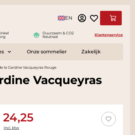
Taal
EN
Winkelwag
inkel
Duurzaam & CO2
Klantenservice
org
Neutraal
es
Onze sommelier
Zakelijk
r Delicatessen
Toggle submenu for Accessoires
de la Gardine Vacqueyras Rouge
ardine Vacqueyras
24,25
Incl. btw