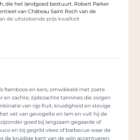
ch, die het landgoed bestuurt. Robert Parker
entieel van Château Saint Roch van de
an de uitstekende prijs kwaliteit
g naar de handelstraditie met "Brunel de le
nen uit de Noordelijke en Zuidelijke Rhône.
e appellatie met behulp van zijn
o. De familie gebruikt al hun kennis en
 met respect voor de traditie en de
akking, met de speciale Gardine-fles, is de
.
oals framboos en kers, omwikkeld met zoete
tond door spontane toeval. Toen Gaston
r en zachte, zijdezachte tannines die zorgen
reiden en in de grond groef, vond hij een heel
binatie van rijp fruit, kruidigheid en stevige
, dus besloot hij al zijn wijn in een
het vet van gevogelte en lam en vult hij de
antie kon hij geen fabrikant in Frankrijk
t bijzonder goed bij langzaam gegaarde of
ciaal was het. Hij liet ze maken in Italië.
uco en bij gegrild vlees of barbecue waar de
ebotteld in de unieke fles.
es de kruidige kant van de wijn accentueren,