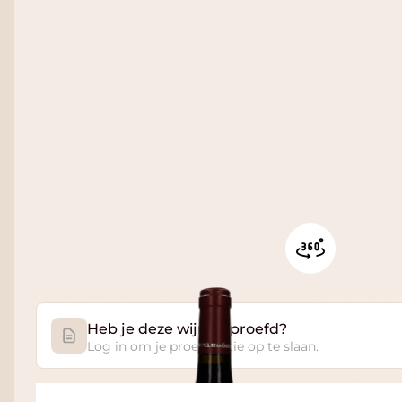
Heb je deze wijn geproefd?
Log in om je proefnotitie op te slaan.