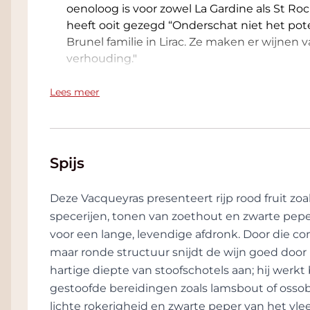
oenoloog is voor zowel La Gardine als St Ro
heeft ooit gezegd “Onderschat niet het pot
Brunel familie in Lirac. Ze maken er wijnen v
verhouding."
Vandaag de dag keert de familie Brunel teru
Lees meer
Gardine". Ze bieden een breed scala aan wij
Patrick Brunel kiest de beste wijnen uit elk
vertrouwensrelaties met toptelers in de regi
ervaring om de wijnen te blenden en rijpen,
Spijs
kenmerken van elk terroir. De kwaliteitsverp
handtekening van deze fijne selectie wijnen
Deze Vacqueyras presenteert rijp rood fruit z
De Gardine-fles, origineel en elegant, onts
specerijen, tonen van zoethout en zwarte pepe
Brunel voor het eerst zijn kelder wilde uitb
voor een lange, levendige afdronk. Door die com
oud mond geblazen flesje. De vorm beviel hem
maar ronde structuur snijdt de wijn goed door 
vergelijkbare fles te bottelen. In eerste inst
hartige diepte van stoofschotels aan; hij werk
vinden die deze fles kon reproduceren, zo spe
gestoofde bereidingen zoals lamsbout of ossob
Sinds 1964 worden alle wijnen van Gardine g
lichte rokerigheid en zwarte peper van het vle