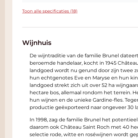
Toon alle specificaties (18)
Wijnhuis
De wijntraditie van de familie Brunel dateer
beroemde handelaar, kocht in 1945 Château
landgoed wordt nu gerund door zijn twee z
hun echtgenotes Eve en Maryse en hun kind
landgoed strekt zich uit over 52 ha wijngaa
hectare bos, allemaal rondom het terrein. 
hun wijnen en de unieke Gardine-fles. Te
productie geëxporteerd naar ongeveer 30 l
In 1998, zag de familie Brunel het potentieel 
daarom ook Château Saint Roch met 40 he
selectie rode, witte en roséwijnen wordt ge