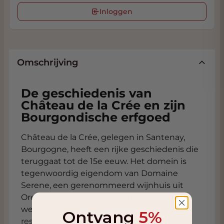
Inloggen
Omschrijving
De geschiedenis van
Château de la Crée en zijn
Bourgondische erfgoed
Château de la Crée, gelegen in Santenay,
Bourgogne, heeft een rijke geschiedenis die
teruggaat tot de 15e eeuw. Het domein is
tegenwoordig eigendom van Domaine
Serene, een gerenommeerd wijnhuis uit
Oregon, VS. Deze combinatie van oude
wereldtraditie en nieuwe wereldinnovatie
Ontvang
5%
resulteert in wijnen van uitzonderlijke