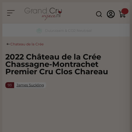
Ga naar de inhoud
Search
Winke
Duurzaam & CO2 Neutraal
Chateau de la Crée
2022 Château de la Crée
Chassagne-Montrachet
Premier Cru Clos Chareau
93
James Suckling