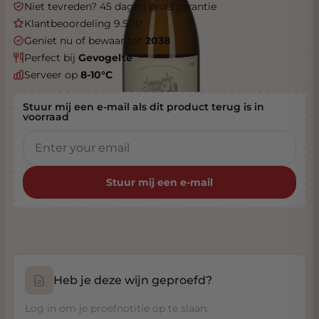
Niet tevreden? 45 dagen proefgarantie
Klantbeoordeling 9.5/10
Geniet nu of bewaar tot
2038
Perfect bij
Gevogelte
Serveer op
8-10°C
Stuur mij een e-mail als dit product terug is in
voorraad
Stuur mij een e-mail
Heb je deze wijn geproefd?
Log in om je proefnotitie op te slaan.