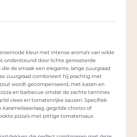
na (Tempranillo) in het landklimaat van La
waliteit van wijnen, de verhalen achter de
mediterrane thuisland, Tierra de Murcia.
.
druiven vanuit Ribero - Galicië
 Sauvignon Blanc. De visie van Casa Rojo
xpressie zijn van de bodem, de druiven,
j jong bedrijf maar inmiddels zijn de
rsenrode kleur met intense aroma's van wilde
m 40 landen, waaronder, USA, Singapore,
l, ondersteund door lichte geroosterde
n, Hong Kong, Australië, Zweden,
es die de smaak een elegante, lange zuurgraad
et aanbod. Niet vreemd want de kwaliteit
isse zuurgraad combineert hij prachtig met
n de uitmonstering zijn ronduit uniek.
n zout wordt gecompenseerd, met kazen en
 pizza en barbecue omdat de zachte tannines
rild vlees en tomatenrijke sauzen. Specifiek
arameliseerlaag, gegrilde chorizo of
okte pizza’s met pittige tomatensaus
te ontdekken die perfect combineren met deze