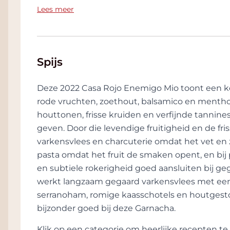
waar ze gepassioneerd over zijn: Tinta Fi
de vraag het aanbod. Niet vreemd want de k
Lees meer
Ribera del Duero en de Monastrell in ons 
wijn en de uitmonstering zijn ronduit uniek
Recent zijn daar ook nog de unieke witte 
bijgekomen zoals de Verdejo, Albariño en
is helder. “Een wijn moet een maximale e
Spijs
het locale klimaat.”
Casa Rojo is sinds 2010 actief dus een vri
Deze 2022 Casa Rojo Enemigo Mio toont een ke
wijnen van Casa Rojo verkrijgbaar in rui
rode vruchten, zoethout, balsamico en mentho
Italie, Frankrijk, Nederland, Mexico, Japa
houttonen, frisse kruiden en verfijnde tannin
Zwitserland, etc en overtijgt de vraag h
geven. Door die levendige fruitigheid en de fr
van wijnen, de verhalen achter de wijn e
varkensvlees en charcuterie omdat het vet e
pasta omdat het fruit de smaken opent, en bij
en subtiele rokerigheid goed aansluiten bij geg
werkt langzaam gegaard varkensvlees met een k
serranoham, romige kaasschotels en houtgesto
bijzonder goed bij deze Garnacha.
Klik op een categorie om heerlijke recepten 