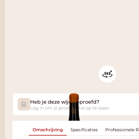
Heb je deze wijn geproefd?
Log in om je proefnotitie op te slaan.
Omschrijving
Specificaties
Professionele 