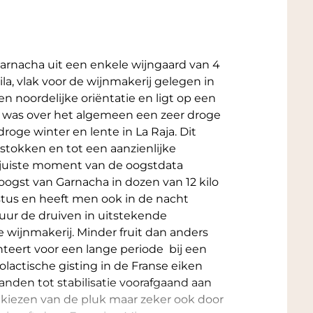
arnacha uit een enkele wijngaard van 4
ila, vlak voor de wijnmakerij gelegen in
en noordelijke oriëntatie en ligt op een
2 was over het algemeen een zeer droge
roge winter en lente in La Raja. Dit
jnstokken en tot een aanzienlijke
t juiste moment van de oogstdata
ogst van Garnacha in dozen van 12 kilo
stus en heeft men ook in de nacht
 uur de druiven in uitstekende
e wijnmakerij. Minder fruit dan anders
nteert voor een lange periode bij een
actische gisting in de Franse eiken
anden tot stabilisatie voorafgaand aan
 kiezen van de pluk maar zeker ook door