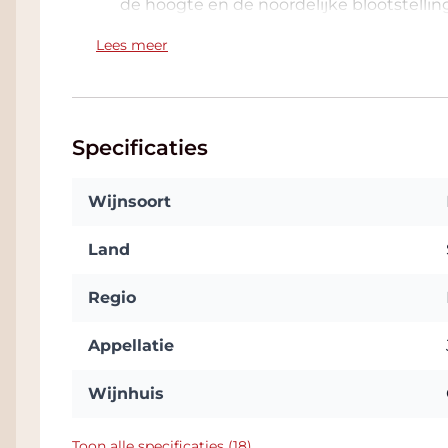
de hoogte en de noordelijke blootstelli
beschaafd alcohol percentage van 13.5%
Lees meer
De Casa Rojo Enemigo Mio is een wijn me
neus vallen de intense tonen van de jeu
zoethout, vergezeld met tonen van bals
zeer lichte tonen van geroosterd hout, el
Specificaties
fruit als hoofdrolspeler. Frisse tonen va
is het een soepele wijn, wederom zeer fr
Wijnsoort
zuurgraad en aangename tannines. Fraaie
Land
W
EETJE:
In de Tab: Bijlage vindt u de off
sturen u die automatisch toe bij een beste
Regio
geconditioneerde Wine Warehouse en als
vaak ook nog een mooie korting. U ziet de
Appellatie
Afhalen in de Afreken-pagina. We zitten 
parkeergelegenheid. Klik
hier
voor adres.
Wijnhuis
Toon alle specificaties (18)