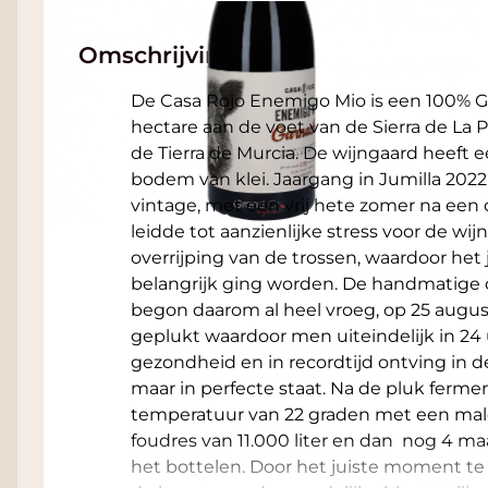
Omschrijving
De Casa Rojo Enemigo Mio is een 100% G
hectare aan de voet van de Sierra de La P
de Tierra de Murcia. De wijngaard heeft e
bodem van klei. Jaargang in Jumilla 202
vintage, met een vrij hete zomer na een d
leidde tot aanzienlijke stress voor de wi
overrijping van de trossen, waardoor he
belangrijk ging worden. De handmatige o
begon daarom al heel vroeg, op 25 augu
geplukt waardoor men uiteindelijk in 24
gezondheid en in recordtijd ontving in d
maar in perfecte staat. Na de pluk ferme
temperatuur van 22 graden met een malol
foudres van 11.000 liter en dan nog 4 ma
het bottelen. Door het juiste moment te