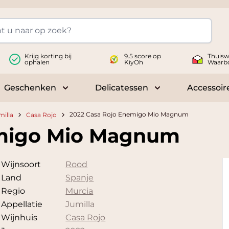
Krijg korting bij
9.5 score op
Thuisw
ophalen
KiyOh
Waarb
Geschenken
Delicatessen
Accessoir
 submenu for Wijnen
Toggle submenu for Geschenken
Toggle submenu fo
2022 Casa Rojo Enemigo Mio Magnum
milla
Casa Rojo
emigo Mio Magnum
Wijnsoort
Rood
Land
Spanje
Regio
Murcia
Appellatie
Jumilla
Wijnhuis
Casa Rojo