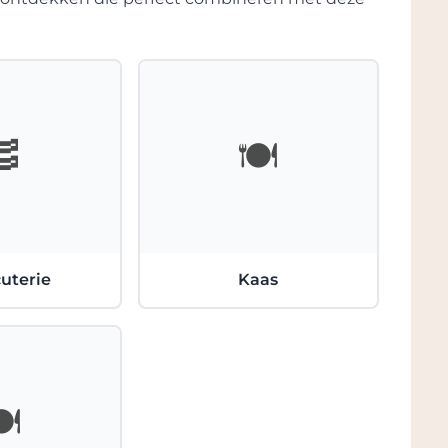
🥓
🍽️
uterie
Kaas
️