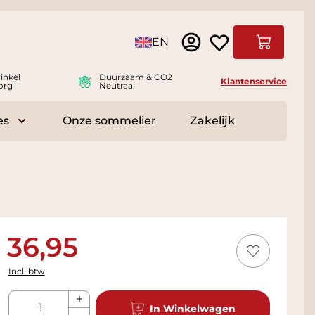
Taal
EN
Winkelwag
inkel
Duurzaam & CO2
Klantenservice
org
Neutraal
es
Onze sommelier
Zakelijk
r Delicatessen
Toggle submenu for Accessoires
36,95
Incl. btw
Aantal
In Winkelwagen