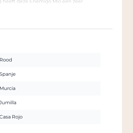
ng heeft deze Enemigo Mio een zeer
t een prachtige kersenrode kleur. In de
gd op, van wilde rode vruchten en
amico en menthol. Op de achtergrond
egant, subtiel, altijd vergezeld met het
n wilde kruiden en specerijen. In de mond
is en lang, met een verrassende
Rood
 magnum van 1.5 liter. Nog lekkerder
Spanje
iciële factsheet van deze fraaie wijn. Wij
lling van deze wijn. De wijn ligt in ons
Murcia
 u de wijn komt afhalen ontvangt u
 mogelijke korting direct als u kiest voor
Jumilla
bijna naast de Rijksweg met volop
Casa Rojo