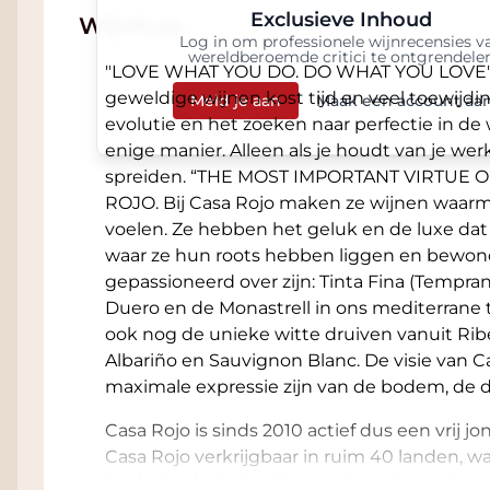
Exclusieve Inhoud
Wijnhuis
Log in om professionele wijnrecensies v
wereldberoemde critici te ontgrendele
"LOVE WHAT YOU DO. DO WHAT YOU LOVE"
geweldige wijnen kost tijd en veel toewijd
Meld je aan
Maak een account aa
evolutie en het zoeken naar perfectie in de 
enige manier. Alleen als je houdt van je wer
spreiden. “THE MOST IMPORTANT VIRTUE 
ROJO. Bij Casa Rojo maken ze wijnen waarme
voelen. Ze hebben het geluk en de luxe da
waar ze hun roots hebben liggen en bewon
gepassioneerd over zijn: Tinta Fina (Temprani
Duero en de Monastrell in ons mediterrane th
ook nog de unieke witte druiven vanuit Ribe
OVER CASA ROJO
Albariño en Sauvignon Blanc. De visie van C
maximale expressie zijn van de bodem, de dr
THE MOST IMPORTANT VIRTUE OF A WI
Bij Casa Rojo maken ze wijnen waarmee J
Casa Rojo is sinds 2010 actief dus een vrij j
voelen. Ze hebben het geluk en de luxe
Casa Rojo verkrijgbaar in ruim 40 landen, waa
gebieden waar ze hun roots hebben li
Nederland, Mexico, Japan, Hong Kong, Austra