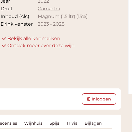
Jaar
2022
Druif
Garnacha
Inhoud (Alc)
Magnum (1.5 ltr)
(
15
%)
Drink venster
2023
-
2028
Bekijk alle kenmerken
Ontdek meer over deze wijn
Inloggen
Recensies
Wijnhuis
Spijs
Trivia
Bijlagen