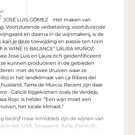
an
n
 JOSÉ LUIS GÓMEZ -Het maken van
ing. Voortdurende verbetering, voortdurende
n
wijngaard en daarna in de wijnmakerij, is de
k kan je deze toewijding en passie ten toon
OF A WINE IS BALANCE” LAURA MUÑOZ-
e José Luis en Laura zich geïdentificeerd
t ze kunnen produceren in de gebieden
deren met de twee druiven waar ze
llo) in het landklimaat van La Ribera del
uisland, Tierra de Murcia. Recent zijn daar
ro - Galicië bijgekomen zoals de Verdejo,
asa Rojo is helder. “Een wijn moet een
uiven, het locale klimaat.”
NE IS BALANCE” LAURA MUÑOZ-ROJO -
osé Luis en Laura zich geïdentificeerd
ong bedrijf maar inmiddels zijn de wijnen van
 dat ze kunnen produceren in de
ronder, USA, Singapore, Italie, Frankrijk,
ggen en bewonderen met de twee druiven
lië, Zweden, Zwitserland, etc en overtijgt