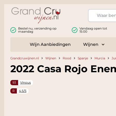
Ga naar de inhoud
Bestel nu, verzending op
Vandaag open tot
maandag
15:00
Wijn Aanbiedingen
Wijnen
Toggle
Grandcruwijnen.nl
Wijnen
Rood
Spanje
Murcia
Ju
2022 Casa Rojo En
93
Vinous
R
4.5/5