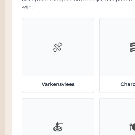
wijn.
🍖
Varkensvlees
Charc
🍝
