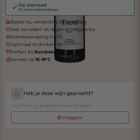
Op voorraad
30 items beschikbaar
Bestel nu, verzending op maandag
Niet tevreden? 45 dagen proefgarantie
Klantbeoordeling 9.5/10
Optimaal te drinken nu
Perfect bij
Rundvlees
Serveer op
16-18°C
Heb je deze wijn geproefd?
Log in om je proefnotitie op te slaan.
Inloggen