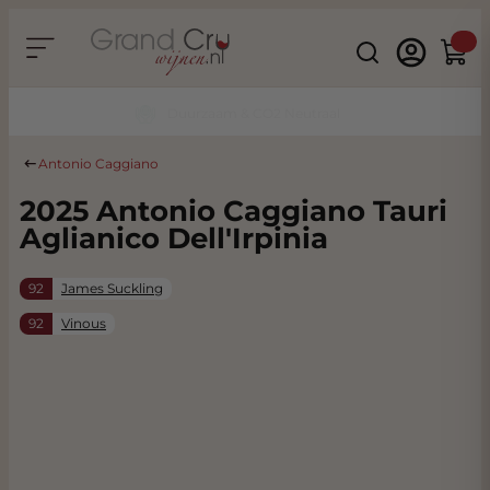
Ga naar de inhoud
Search
Winke
Duurzaam & CO2 Neutraal
Antonio Caggiano
2025 Antonio Caggiano Tauri
Aglianico Dell'Irpinia
92
James Suckling
92
Vinous