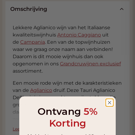
Omschrijving
Lekkere Aglianico wijn van het Italiaanse
kwaliteitswijnhuis
Antonio Caggiano
uit
de
Campania
. Een van de topwijnhuizen
waar we graag onze naam aan verbinden!
Daarom is dit mooie wijnhuis dan ook
opgenomen in ons
Grandcruwijnen exclusief
assortiment.
Een mooie rode wijn met de karakteristieken
van de
Aglianico
druif. Deze Tauri Aglianico
Dell'Irpinia is gemaakt van wijnstokken die
groeien in Taurasi. De wijngaarden liggen
Ontvang
5%
daar op ongeveer 350 meter boven
zeeniveau, en zijn omgeven door een sfeer
Korting
van folklore, eeuwenoude tradities,
Lees meer
historische architectuur en religie. De stad