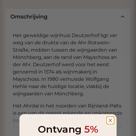
Omschrijving
Het geweldige wijnhuis Deutzerhof ligt ver
weg van de drukte van de Ahr-Rotwein-
Straße, midden tussen de wijngaarden van
Mönchberg, aan de rand van Mayschoss an
der Ahr. Deutzerhof werd voor het eerst
genoemd in 1574 als wijnmakerij in
Mayschoss. In 1980 verhuisde Wolfgang
Hehle naar de huidige locatie, vlakbij de
wijngaarden van Mönchberg.
Het Ahrdal in het noorden van Rijnland-Palts
is een van de meest erkende en opkomende
(rode) wijnbouwgebieden in Duitsland.
Ontvang
5%
Ongeveer 85% van het wijngaardareaal wordt
gebruikt voor de teelt van eersteklas rode