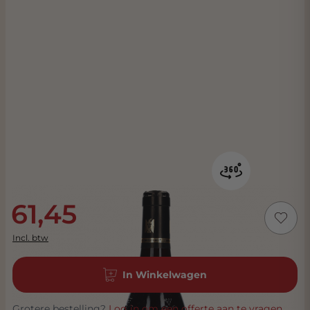
61,45
Incl. btw
In Winkelwagen
Grotere bestelling?
Log in om een offerte aan te vragen