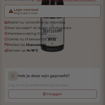
Lage voorraad
Nog maar 2 over
Bestel nu, verzending op maandag
Niet tevreden? 45 dagen proefgarantie
Klantbeoordeling 9.5/10
Geniet nu of bewaar tot
2032
Perfect bij
Charcuterie
Serveer op
14-16°C
Heb je deze wijn geproefd?
Log in om je proefnotitie op te slaan.
Inloggen