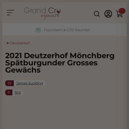
Ga naar de inhoud
Search
Winke
Duurzaam & CO2 Neutraal
Deutzerhof
2021 Deutzerhof Mönchberg
Spätburgunder Grosses
Gewächs
92
James Suckling
R
16.5