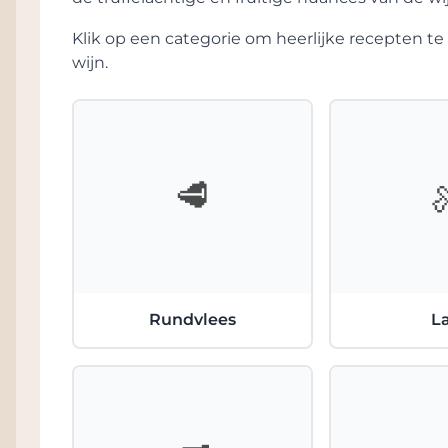
de grootste Bordeaux-wijnen, kunnen ze wo
een zeer fraai bewaar-potentieel.
Klik op een categorie om heerlijke recepten 
wijn.
🥩
Rundvlees
L