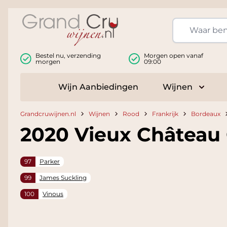
Ga naar de inhoud
Bestel nu, verzending
Morgen open vanaf
morgen
09:00
Wijn Aanbiedingen
Wijnen
Toggle
Grandcruwijnen.nl
Wijnen
Rood
Frankrijk
Bordeaux
2020 Vieux Châtea
97
Parker
99
James Suckling
100
Vinous