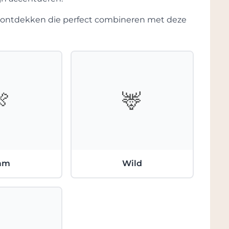
rden genoten na 10 tot 15 jaar en hebben
te ontdekken die perfect combineren met deze
🍖
🦌
am
Wild