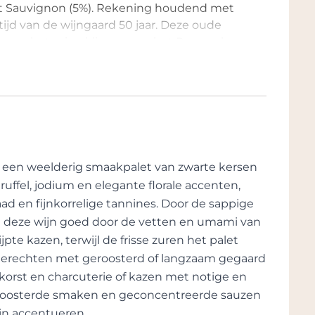
et Sauvignon (5%). Rekening houdend met
tijd van de wijngaard 50 jaar. Deze oude
t van het microklimaat van het Pomerol-
 druivensoorten perfecte rijpheidsniveaus
ltaat van een heel bijzonder ecosysteem
klimaat harmonieus samensmelten om
ers van Vieux Château Certan combineren
recisie van vandaag. De vinificatie vindt
nhouten vaten op 28°C om een zachte,
ces duurt wat langer maar geeft een
een weelderig smaakpalet van zwarte kersen
uffel, jodium en elegante florale accenten,
d en fijnkorrelige tannines. Door de sappige
re met uitzonderlijke bodems. Vieux
ijdt deze wijn goed door de vetten en umami van
 de oudste wijnstokken van de wijngaard, is
 percelen die op het landgoed worden
jpte kazen, terwijl de frisse zuren het palet
n de wijn, de rijkdom van zijn
aroma
's en de
 Gerechten met geroosterd of langzaam gegaard
navolgbare stijl. De wijnen van Vieux
korst en charcuterie of kazen met notige en
centratie en moeten enkele jaren in de
roosterde smaken en geconcentreerde sauzen
flessen geopend kunnen worden. Zoals met
ijn accentueren.