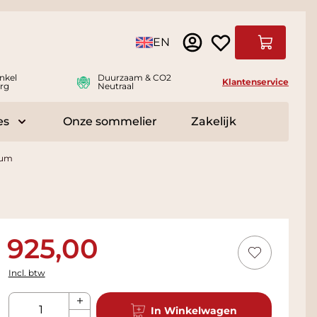
Taal
EN
Winkelwag
nkel
Duurzaam & CO2
Klantenservice
rg
Neutraal
es
Onze sommelier
Zakelijk
r Delicatessen
Toggle submenu for Accessoires
num
925,00
Incl. btw
Aantal
In Winkelwagen