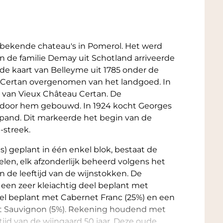
 bekende chateau's in Pomerol. Het werd
n de familie Demay uit Schotland arriveerde
de kaart van Belleyme uit 1785 onder de
m Certan overgenomen van het landgoed. In
 van Vieux Château Certan. De
n door hem gebouwd. In 1924 kocht Georges
 pand. Dit markeerde het begin van de
-streek.
s) geplant in één enkel blok, bestaat de
len, elk afzonderlijk beheerd volgens het
 de leeftijd van de wijnstokken. De
 een zeer kleiachtig deel beplant met
eel beplant met Cabernet Franc (25%) en een
et Sauvignon (5%). Rekening houdend met
tijd van de wijngaard 50 jaar. Deze oude