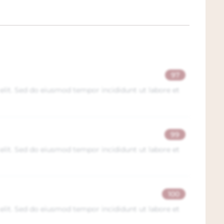
iële factsheet van deze fraaie wijn. Wij sturen
deze wijn. De wijn ligt in ons
de wijn komt afhalen ontvangt u vaak ook
orting direct als u kiest voor Afhalen in de
ijksweg met volop parkeergelegenheid.
97
elit. Sed do eiusmod tempor incididunt ut labore et
99
elit. Sed do eiusmod tempor incididunt ut labore et
100
elit. Sed do eiusmod tempor incididunt ut labore et