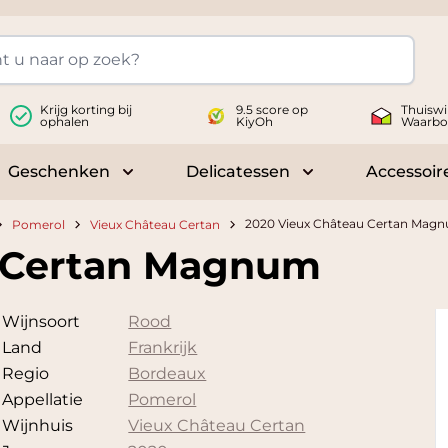
Krijg korting bij
9.5 score op
Thuiswi
ophalen
KiyOh
Waarbo
Geschenken
Delicatessen
Accessoir
 submenu for Wijnen
Toggle submenu for Geschenken
Toggle submenu fo
2020 Vieux Château Certan Mag
Pomerol
Vieux Château Certan
u Certan Magnum
Wijnsoort
Rood
Land
Frankrijk
Regio
Bordeaux
Appellatie
Pomerol
Wijnhuis
Vieux Château Certan