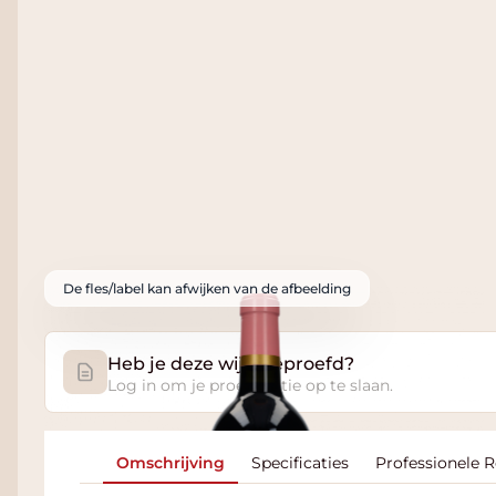
De fles/label kan afwijken van de afbeelding
Heb je deze wijn geproefd?
Log in om je proefnotitie op te slaan.
Omschrijving
Specificaties
Professionele 