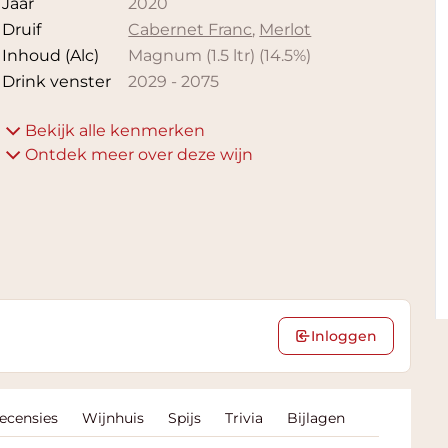
Jaar
2020
Druif
Cabernet Franc
,
Merlot
Inhoud (Alc)
Magnum (1.5 ltr)
(
14.5
%)
Drink venster
2029
-
2075
Bekijk alle kenmerken
Ontdek meer over deze wijn
Inloggen
Recensies
Wijnhuis
Spijs
Trivia
Bijlagen