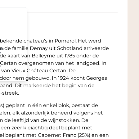
 bekende chateau's in Pomerol. Het werd
n de familie Demay uit Schotland arriveerde
an
n
de kaart van Belleyme uit 1785 onder de
m Certan overgenomen van het landgoed. In
n
 van Vieux Château Certan. De
n door hem gebouwd. In 1924 kocht Georges
 pand. Dit markeerde het begin van de
-streek.
s) geplant in één enkel blok, bestaat de
len, elk afzonderlijk beheerd volgens het
 de leeftijd van de wijnstokken. De
 een zeer kleiachtig deel beplant met
eel beplant met Cabernet Franc (25%) en een