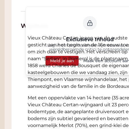
Wijnhuis
Vieux Château Certan is een van de oudste
Exclusieve Inhoud
gesticht aan het begin van de 16e eeuw toe
Log in om professionele wijnrecensies v
wereldberoemde critici te ontgrendele
om zich daar te vestigen. Het verscheen op 
naam "Sertan". In Pomerol is de plaatsnaa
Meld je aan
Maak een account aa
1858 werd Charles de Bousquet de eigenaar
kasteelgebouwen die we vandaag zien, zij
Thienpont, een Vlaamse wijnhandelaar, het
aanwezigheid van de familie in de Bordeaux
Met een oppervlakte van 14 hectare (35 acre
Vieux Château Certan-wijngaard uit 23 perce
bodemtype, de aangeplante druivensoort en
bodems zijn subtiel gevarieerd en bevatten
voornamelijk Merlot (70%), een grind-klei d