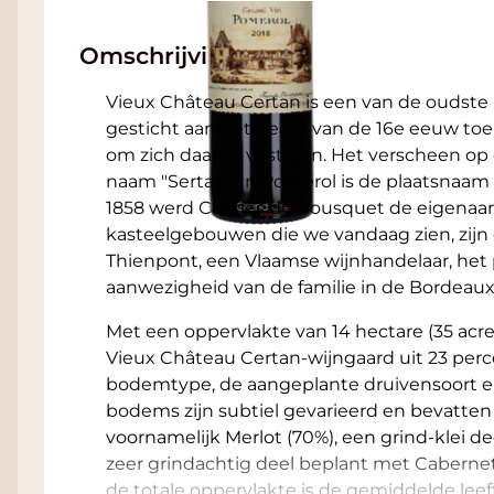
Omschrijving
Vieux Château Certan is een van de oudste
gesticht aan het begin van de 16e eeuw toe
om zich daar te vestigen. Het verscheen op 
naam "Sertan". In Pomerol is de plaatsnaa
1858 werd Charles de Bousquet de eigenaar
kasteelgebouwen die we vandaag zien, zij
Thienpont, een Vlaamse wijnhandelaar, het
aanwezigheid van de familie in de Bordeaux
Met een oppervlakte van 14 hectare (35 acre
Vieux Château Certan-wijngaard uit 23 perce
bodemtype, de aangeplante druivensoort en
bodems zijn subtiel gevarieerd en bevatten
voornamelijk Merlot (70%), een grind-klei d
zeer grindachtig deel beplant met Cabern
de totale oppervlakte is de gemiddelde leef