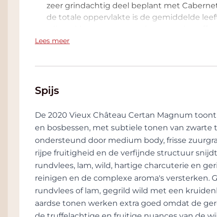
zeer grindachtig deel beplant met Cabern
de totale oppervlakte is de gemiddelde leef
wijnstokken, samen met het gunstige effec
plateau, zorgen ervoor dat de verschillende
Lees meer
bereiken. Vieux Château Certan is het resu
waarin de bodem, de wijnstokken en het 
uitzonderlijke wijn te produceren. De keld
optimaal de traditie met de techniciteit en p
Spijs
plaats in temperatuurgecontroleerde eike
afgemeten extractie te garanderen. Dit pro
De 2020 Vieux Château Certan Magnum toont 
duidelijk eleganter resultaat.
en bosbessen, met subtiele tonen van zwarte tr
ondersteund door medium body, frisse zuurgraa
Vieux Château Certan combineert savoir-fai
rijpe fruitigheid en de verfijnde structuur sn
Château Certan, voornamelijk afkomstig van
elk jaar een mix van de meest uitstekende
rundvlees, lam, wild, hartige charcuterie en geri
geproduceerd. De schittering van de tint va
reinigen en de complexe aroma's versterken.
subtiliteit van zijn smaak geven hem een on
rundvlees of lam, gegrild wild met een kruiden
Château Certan hebben een natuurlijke con
aardse tonen werken extra goed omdat de ge
kelder worden bewaard voordat de eerste 
de truffelachtige en fruitige nuances van de w