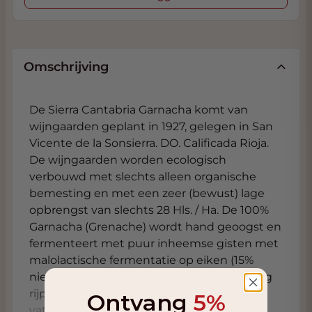
Omschrijving
De Sierra Cantabria Garnacha komt van
wijngaarden geplant in 1927, gelegen in San
Vicente de la Sonsierra. DO. Calificada Rioja.
De wijngaarden worden ecologisch
verbouwd met slechts alleen organische
bemesting en met een zeer (bewust) lage
opbrengst van slechts 28 Hls. / Ha. De 100%
Garnacha (Grenache) wordt hand geoogst en
fermenteert met puur inheemse gisten met
malolactische fermentatie op eiken (15%
nieuw Frans en 85% 1 jaar oud). De wijn mag
rijpen gedurende 14 maanden op eiken
Ontvang
5%
vaten. De Sierra Cantabria Garnacha is de