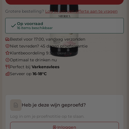
Grotere bestelling?
Log in om een offerte aan te vragen
Op voorraad
16 items beschikbaar
Bestel voor 17:00, vandaag verzonden
Niet tevreden? 45 dagen proefgarantie
Klantbeoordeling 9.5/10
Optimaal te drinken nu
Perfect bij
Varkensvlees
Serveer op
16-18°C
Heb je deze wijn geproefd?
Log in om je proefnotitie op te slaan.
Inloggen